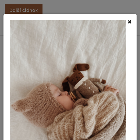
Ďalší článok
×
INSTAGRAM
Nová holandská značka v našej ponuke
ROUTE B!