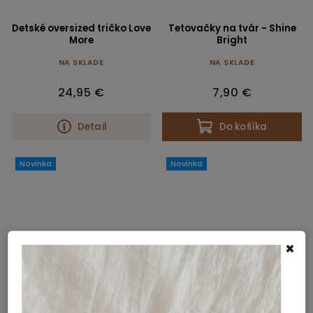
Detské oversized tričko Love
Tetovačky na tvár - Shine
More
Bright
NA SKLADE
NA SKLADE
24,95 €
7,90 €
Detail
Do košíka
Novinka
Novinka
×