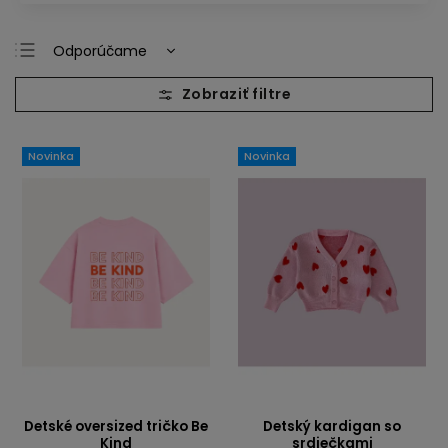
Odporúčame
Najlacnejšie
Najdrahšie
Najpredávanejšie
Novinka
Novinka
Abecedne
Detské oversized tričko Be
Detský kardigan so
Kind
srdiečkami