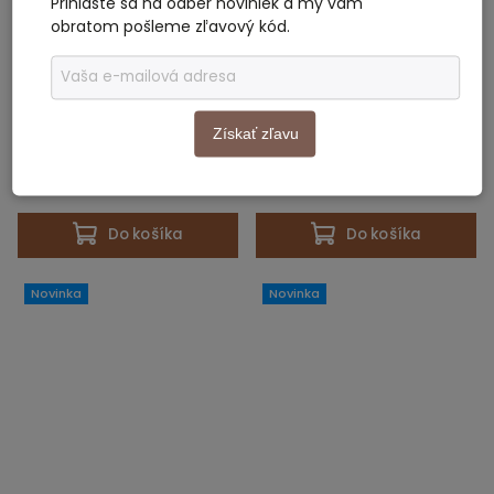
Prihláste sa na odber noviniek a my vám
obratom pošleme zľavový kód.
Obrovská omaľovanka
Obrovská omaľovanka
100x70cm - Ocean
100x70cm - Lily
Získať zľavu
NA SKLADE
NA SKLADE
14 €
14 €
Do košíka
Do košíka
Novinka
Novinka