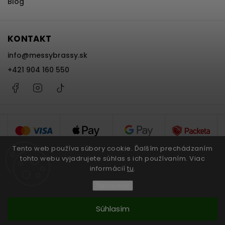
Blog
KONTAKT
info
@
messybrassy.sk
+421 904 160 550
Facebook
Instagram
@messybrassy
Tento web používa súbory cookie. Ďalším prechádzaním
tohto webu vyjadrujete súhlas s ich používaním. Viac
informácií
tu
.
Copyright 2026
Messy Brassy
. Všetky práva vyhradené.
Nastavenie
Upraviť nastavenie cookies
Súhlasím
Grafický návrh vytvořil a nakódoval
Shoptak.cz