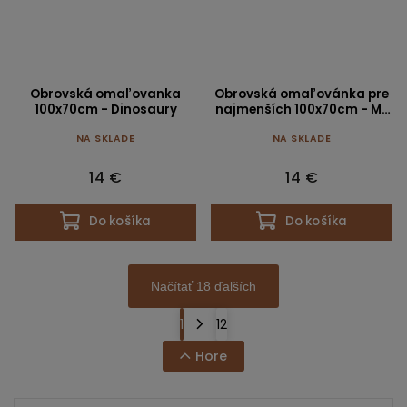
Obrovská omaľovanka
Obrovská omaľovánka pre
100x70cm - Dinosaury
najmenších 100x70cm - My
First Art
NA SKLADE
NA SKLADE
14 €
14 €
Do košíka
Do košíka
Načítať 18 ďalších
1
12
Hore