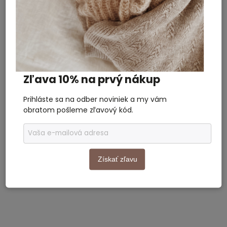
ROUTE B!
–30
%
Dámska mikina Coffee
Dámska mikina Baking
Zľava 10% na prvý nákup
Beige
Powder Mom Beige
NA SKLADE
NA SKLADE
Prihláste sa na odber noviniek a my vám
obratom pošleme zľavový kód.
65 €
59 €
41 €
Detail
Detail
Získať zľavu
Akcia
Akcia