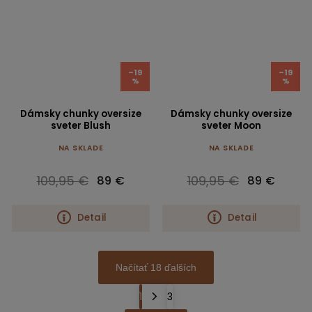
–19
–19
%
%
Dámsky chunky oversize
Dámsky chunky oversize
sveter Blush
sveter Moon
NA SKLADE
NA SKLADE
109,95 €
109,95 €
89 €
89 €
Detail
Detail
Načítať 18 ďalších
1
3