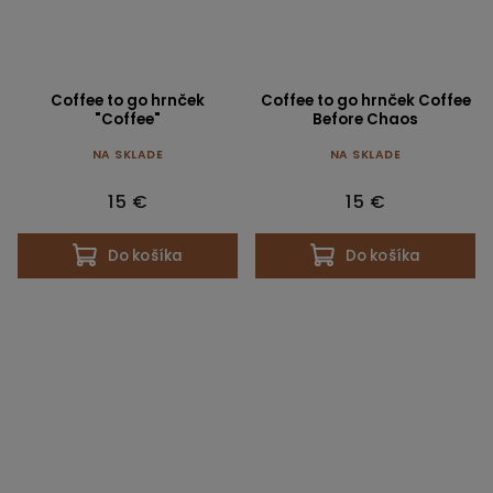
Coffee to go hrnček
Coffee to go hrnček Coffee
"Coffee"
Before Chaos
NA SKLADE
NA SKLADE
15 €
15 €
Do košíka
Do košíka