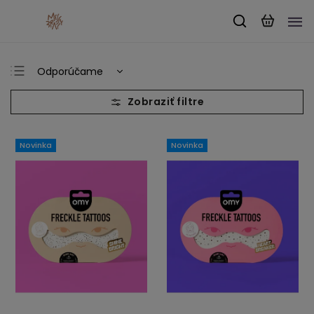
Odporúčame
Najlacnejšie
Najdrahšie
Najpredávanejšie
Novinka
Novinka
Abecedne