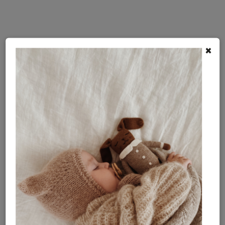
×
Dámska mikina Let Love
Dámska mikina Coffee
Bloom Light Blue
Before Chaos Lilac
NA SKLADE
NA SKLADE
65 €
65 €
Detail
Detail
Akcia
Nová holandská značka v našej ponuke