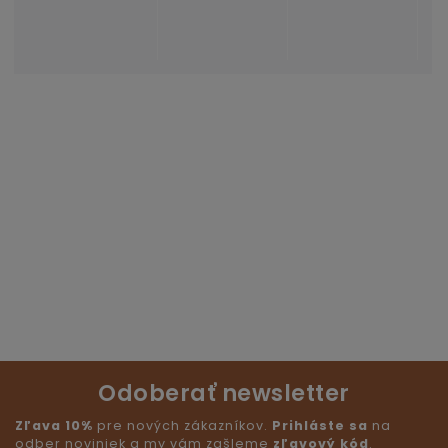
Odoberať newsletter
Zľava 10%
pre nových zákazníkov.
Prihláste sa
na
odber noviniek a my vám zašleme
zľavový kód
.