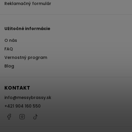
Reklamačný formulár
Užitočné informácie
O nás
FAQ
Vernostný program
Blog
KONTAKT
info
@
messybrassy.sk
+421 904 160 550
Facebook
Instagram
@messybrassy