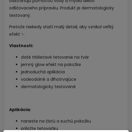
odstraňujú pomocou vody a mydla alebo
odličovacieho prípravku. Produkt je dermatologicky
testovaný.
Pretože niekedy stačí malý detail, aby vznikol veľký
efekt ✨
Vlastnosti:
zlaté trblietavé tetovanie na tvár
jemný glow efekt na pokožke
jednoduchá aplikácia
vodeodolné a dlhotrvajúce
dermatologicky testované
Aplikácia:
naneste na čistú a suchú pokožku
priložte tetovačku