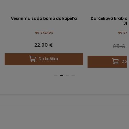
Vesmírna sada bômb do kúpeľa
Darčeková krabičk
3k
NA SKLADE
NA SK
22,90 €
25 €
Do košíka
Do 