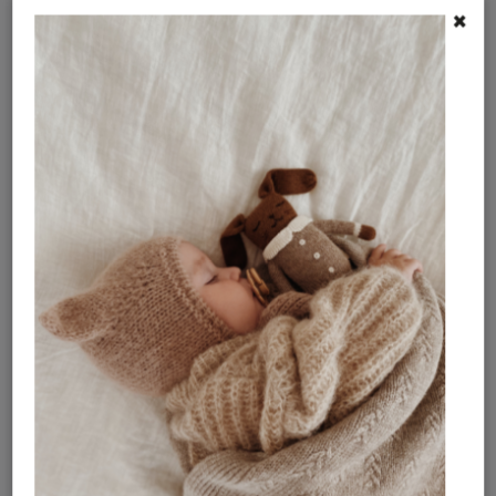
navlhčite 20–30 sekúnd
×
jemne odstráňte a nechajte uschnúť
OMY
Francúzska kreatívna značka založená dvoma
dizajnérkami v Paríži. Preslávila sa originálnymi
omaľovánkami, kreatívnymi sadami, samolepkami a
hravými aktivitami pre deti aj dospelých. Všetky
produkty vznikajú v ich parížskom štúdiu a sú
navrhnuté tak, aby rozvíjali fantáziu, kreativitu a
prinášali radosť zo spoločného tvorenia. OMY spája
výrazný dizajn, hravé farby a nápadité aktivity, ktoré
Nová holandská značka v našej ponuke
zabavia celú rodinu.
ROUTE B!