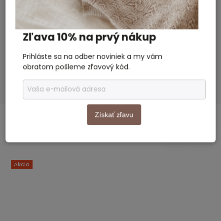
Dodatočné parametre
Kozmetika
Kategória
:
Zľava 10% na prvý nákup
Rozmery
19 × 13,5 × 0,3 cm
balenia
:
Prihláste sa na odber noviniek a my vám
obratom pošleme zľavový kód.
Chlapec, Dievča, Dámy, Dospelý
Vhodné pre
:
Získať zľavu
SÚVISIACI TOVAR
Previous
Next
Akcia