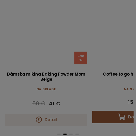
–30
%
Dámska mikina Baking Powder Mom
Coffee to go hr
Beige
NA SKLADE
NA SK
15
59 €
41 €
Do 
Detail