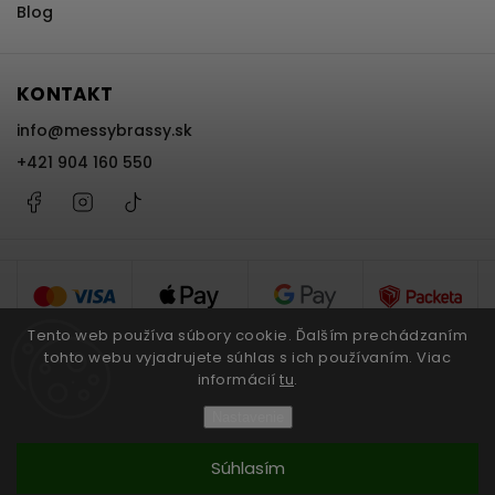
Blog
KONTAKT
info
@
messybrassy.sk
+421 904 160 550
Facebook
Instagram
@messybrassy
Tento web používa súbory cookie. Ďalším prechádzaním
tohto webu vyjadrujete súhlas s ich používaním. Viac
informácií
tu
.
Copyright 2026
Messy Brassy
. Všetky práva vyhradené.
Nastavenie
Upraviť nastavenie cookies
Súhlasím
Grafický návrh vytvořil a nakódoval
Shoptak.cz