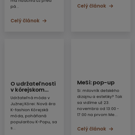
ma nadchla už pred
Celý článok
pá...
Celý článok
MeSi: pop-up
O udržateľnosti
v kórejskom
Si: milovník detského
módnom
dizajnu a estetiky? Tak
Udržateľná móda v
priemysle
sa vidíme už 23.
Južnej Kórei: Nová éra
novembra od 13:00 -
K-fashion Kórejská
17:00 na prvom Me...
móda, poháňaná
popularitou K-Popu, sa
s...
Celý článok