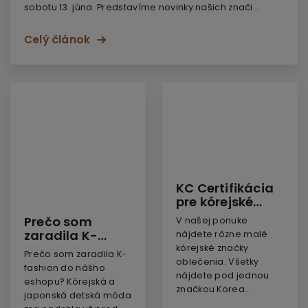
sobotu 13. júna. Predstavíme novinky našich znači...
Celý článok
KC Certifikácia
pre kórejské
značky
Prečo som
V našej ponuke
oblečenia
zaradila K-
nájdete rôzne malé
fashion do
kórejské značky
Prečo som zaradila K-
nášho eshopu?
oblečenia. Všetky
fashion do nášho
nájdete pod jednou
eshopu? Kórejská a
značkou Korea...
japonská detská móda