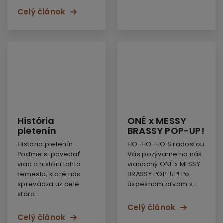
Celý článok
História
ONÉ x MESSY
pletenín
BRASSY POP-UP!
História pletenín
HO-HO-HO S radosťou
Poďme si povedať
Vás pozývame na náš
viac o histórii tohto
vianočný ONÉ x MESSY
remesla, ktoré nás
BRASSY POP-UP! Po
sprevádza už celé
úspešnom prvom s...
stáro...
Celý článok
Celý článok