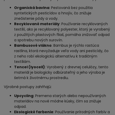
Organická bavlna
: Pestovaná bez použitia
syntetických pesticídov a hnojív, čo znižuje
znečistenie pôdy a vody.
Recyklované materiály
: Používanie recyklovaných
textílií, ako je recyklovaný polyester, ktorý je vyrobený
z použitých plastových fliaš, pomáha znižovať odpad
a spotrebu nových surovín.
Bambusové vlákno
: Bambus je rýchlo rastúca
rastlina, ktorá nevyžaduje veľa vody ani pesticídy, čo
z neho robí ekologickú alternatívu k tradičným
textíliám.
Tencel (lyocell)
: Vyrobený z drevnej celulózy, tento
materiál je biologicky odbúrateľný a jeho výroba je
šetrná k životnému prostrediu.
Výrobné postupy zahŕňajú:
Upcycling
: Premena starých alebo nepoužívaných
materiálov na nové módne kúsky, čím sa znižuje
odpad.
Ekologické farbenie
: Používanie prírodných farbív a