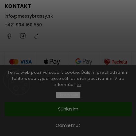
KONTAKT
info
@
messybrassy.sk
+421 904 160 550
Facebook
Instagram
@messybrassy
Tento web používa súbory cookie. Ďalším prechádzaním
tohto webu vyjadrujete súhlas s ich používaním. Viac
informácií
tu
.
Copyright 2026
Messy Brassy
. Všetky práva vyhradené.
Nastavenie
Upraviť nastavenie cookies
Súhlasím
Grafický návrh vytvořil a nakódoval
Shoptak.cz
Vytvoril Shoptet
Odmietnuť