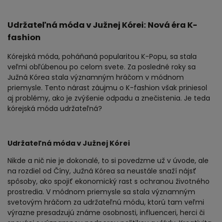
Udržateľná móda v Južnej Kórei: Nová éra K-
fashion
Kórejská móda, poháňaná popularitou K-Popu, sa stala
veľmi obľúbenou po celom svete. Za posledné roky sa
Južná Kórea stala významným hráčom v módnom
priemysle. Tento nárast záujmu o K-fashion však priniesol
aj problémy, ako je zvýšenie odpadu a znečistenia. Je teda
kórejská móda udržateľná?
Udržateľná móda v Južnej Kórei
Nikde a nič nie je dokonalé, to si povedzme už v úvode, ale
na rozdiel od Číny, Južná Kórea sa neustále snaží nájsť
spôsoby, ako spojiť ekonomický rast s ochranou životného
prostredia. V módnom priemysle sa stala významným
svetovým hráčom za udržateľnú módu, ktorú tam veľmi
výrazne presadzujú známe osobnosti, influenceri, herci či