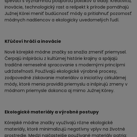
speváci s významnou podporou politikov a vlády. Kreativita,
inovácie, technologický rast a rešpekt k prírode pomáhajú
Južnej Kórei meniť budúcnosť módy a pritiahnuť pozornosť
módnych nadšencov a ekologicky uvedomelých ľudí.
Kľúčoví hráči a inovácie
Nové kórejské módne značky sa snažia zmeniť priemysel.
Čerpajú inšpiráciu z kultúrnej histórie krajiny a spájajú
tradičné remeselné spracovanie s modernými princípmi
udržateľnosti. Používajú ekologické výrobné procesy,
zodpovedné získavanie materiálov a iniciatívy cirkulárnej
módy, ktoré menia pravidlá priemyslu a inšpirujú zmeny v
módnom priemysle dokonca aj mimo Južnej Kórey.
Ekologické materiály a výrobné postupy
Kórejské módne značky využívajú rôzne ekologické
materiály, ktoré minimalizujú negatívny vplyv na životné
prostredie. Medzi najčastejšie používané materiály patria: