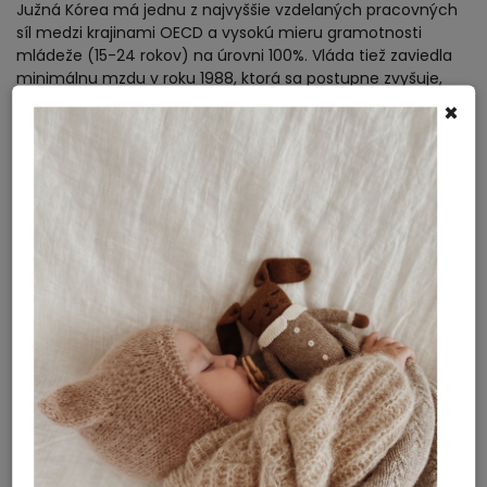
Južná Kórea má jednu z najvyššie vzdelaných pracovných
síl medzi krajinami OECD a vysokú mieru gramotnosti
mládeže (15-24 rokov) na úrovni 100%. Vláda tiež zaviedla
minimálnu mzdu v roku 1988, ktorá sa postupne zvyšuje,
aby zabezpečila spravodlivé ohodnotenie pracovníkov.
×
V roku 2019 bola na 7. mieste medzi krajinami OECD, pred
Japonskom a USA. To znamená, že kórejskí pracovníci majú
zaručený slušný plat aj za prácu s nízkou
kvalifikáciou. Všetci ľudia sú krytí národným zdravotným
poistením, aby bola kvalitná zdravotná starostlivosť
dostupná pre všetkých. Materská je 90 dní a na rodičovskej
môžu byť jeden rok, ak chcú.
Vplyv vládnych iniciatív
Okrem kreativity a dizajnu zohrávajú významnú úlohu aj
vládne iniciatívy a politiky, ktoré vo veľmi veľkej miere
podporujú hnutie za udržateľnú módu v Južnej Kórei. Tieto
iniciatívy pomáhajú posilňovať ekologické povedomie a
svojimi nariadeniami a odporúčaniami podporujú pozitívne
Nová holandská značka v našej ponuke