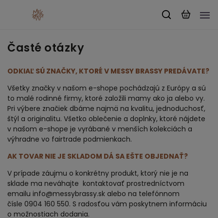
Časté otázky
ODKIAĽ SÚ ZNAČKY, KTORÉ V MESSY BRASSY PREDÁVATE?
Všetky značky v našom e-shope pochádzajú z Európy a sú
to malé rodinné firmy, ktoré založili mamy ako ja alebo vy.
Pri výbere značiek dbáme najmä na kvalitu, jednoduchosť,
štýl a originalitu. Všetko oblečenie a doplnky, ktoré nájdete
v našom e-shope je vyrábané v menších kolekciách a
výhradne vo fairtrade podmienkach.
AK TOVAR NIE JE SKLADOM DÁ SA EŠTE OBJEDNAŤ?
V prípade záujmu o konkrétny produkt, ktorý nie je na
sklade ma neváhajte kontaktovať prostredníctvom
emailu
info@messybrassy.sk
alebo na telefónnom
čísle
0904 160 550
. S radosťou vám poskytnem informáciu
o možnostiach dodania.