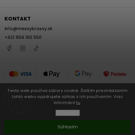
KONTAKT
info
@
messybrassy.sk
+421 904 160 550
Facebook
Instagram
@messybrassy
Tento web používa súbory cookie. Ďalším prechádzaním
tohto webu vyjadrujete súhlas s ich používaním. Viac
Copyright 2026
Messy Brassy
. Všetky práva vyhradené.
informácií
tu
.
Nastavenie
Upraviť nastavenie cookies
Grafický návrh vytvořil a nakódoval
Shoptak.cz
Súhlasím
Vytvoril Shoptet