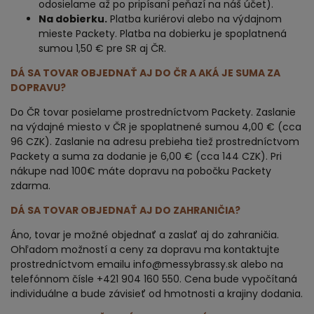
odosielame až po pripísaní peňazí na náš účet).
Na dobierku.
Platba kuriérovi alebo na výdajnom
mieste Packety. Platba na dobierku je spoplatnená
sumou 1,50 € pre SR aj ČR.
DÁ SA TOVAR OBJEDNAŤ AJ DO ČR A AKÁ JE SUMA ZA
DOPRAVU?
Do ČR tovar posielame prostredníctvom Packety. Zaslanie
na výdajné miesto v ČR je spoplatnené sumou 4,00 € (cca
96 CZK). Zaslanie na adresu prebieha tiež prostredníctvom
Packety a suma za dodanie je 6,00 € (cca 144 CZK). Pri
nákupe nad 100€ máte dopravu na pobočku Packety
zdarma.
DÁ SA TOVAR OBJEDNAŤ AJ DO ZAHRANIČIA?
Áno, tovar je možné objednať a zaslať aj do zahraničia.
Ohľadom možností a ceny za dopravu ma kontaktujte
prostredníctvom emailu
info@messybrassy.sk
alebo na
telefónnom čísle
+421 904 160 550
. Cena bude vypočítaná
individuálne a bude závisieť od hmotnosti a krajiny dodania.