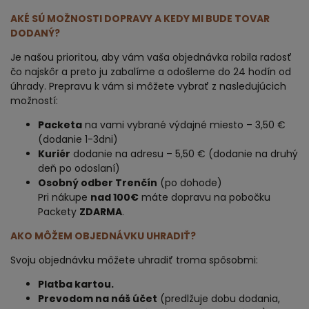
AKÉ SÚ MOŽNOSTI DOPRAVY A KEDY MI BUDE TOVAR
DODANÝ?
Je našou prioritou, aby vám vaša objednávka robila radosť
čo najskôr a preto ju zabalíme a odošleme do 24 hodín od
úhrady. Prepravu k vám si môžete vybrať z nasledujúcich
možností:
Packeta
na vami vybrané výdajné miesto – 3,50 €
(dodanie 1-3dni)
Kuriér
dodanie na adresu – 5,50 € (dodanie na druhý
deň po odoslaní)
Osobný odber Trenčín
(po dohode)
Pri nákupe
nad 100€
máte dopravu na pobočku
Packety
ZDARMA
.
AKO MÔŽEM OBJEDNÁVKU UHRADIŤ?
Svoju objednávku môžete uhradiť troma spôsobmi:
Platba kartou.
Prevodom na náš účet
(predlžuje dobu dodania,