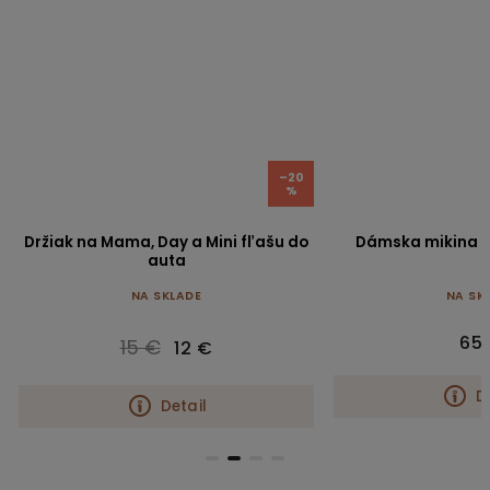
–20
%
Držiak na Mama, Day a Mini fľašu do
Dámska mikina C
auta
NA SKLADE
NA SK
65
15 €
12 €
D
Detail