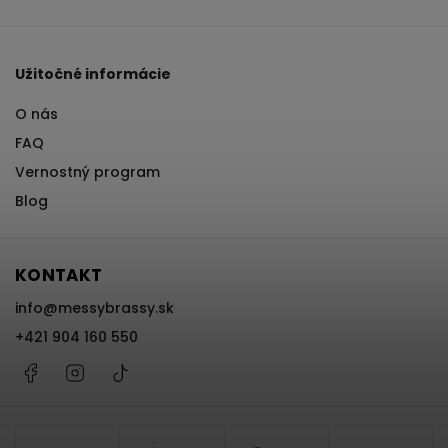
Užitočné informácie
O nás
FAQ
Vernostný program
Blog
KONTAKT
info
@
messybrassy.sk
+421 904 160 550
Facebook
Instagram
@messybrassy