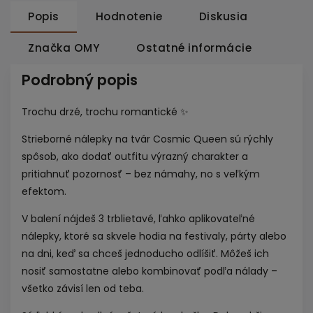
Popis
Hodnotenie
Diskusia
Značka
OMY
Ostatné informácie
Podrobný popis
Trochu drzé, trochu romantické ✨
Strieborné nálepky na tvár Cosmic Queen sú rýchly
spôsob, ako dodať outfitu výrazný charakter a
pritiahnuť pozornosť – bez námahy, no s veľkým
efektom.
V balení nájdeš 3 trblietavé, ľahko aplikovateľné
nálepky, ktoré sa skvele hodia na festivaly, párty alebo
na dni, keď sa chceš jednoducho odlíšiť. Môžeš ich
nosiť samostatne alebo kombinovať podľa nálady –
všetko závisí len od teba.