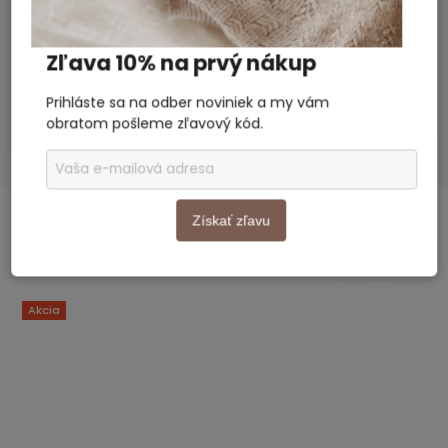
Kozmetika
Kategória
:
Rozmery
Zľava 10% na prvý nákup
19 × 13,5 × 0,3 cm
balenia
:
Prihláste sa na odber noviniek a my vám
Chlapec, Dievča, Dámy, Dospelý
Vhodné pre
:
obratom pošleme zľavový kód.
Získať zľavu
SÚVISIACI TOVAR
Previous
Next
Akcia