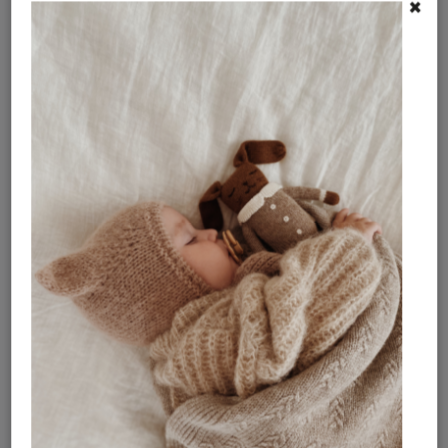
×
jemne odstráňte a nechajte uschnúť
OMY
Francúzska kreatívna značka založená dvoma
dizajnérkami v Paríži. Preslávila sa originálnymi
omaľovánkami, kreatívnymi sadami, samolepkami a
hravými aktivitami pre deti aj dospelých. Všetky
produkty vznikajú v ich parížskom štúdiu a sú
navrhnuté tak, aby rozvíjali fantáziu, kreativitu a
prinášali radosť zo spoločného tvorenia. OMY spája
výrazný dizajn, hravé farby a nápadité aktivity, ktoré
zabavia celú rodinu.
Nová holandská značka v našej ponuke
ROUTE B!
Dodatočné parametre