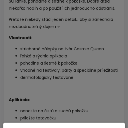
Sú ľahké, pohodlné a šetrné k pokožke. Dobre držia
niekoľko hodín a po použití ich jednoducho odstrániš.
Pretože niekedy stačí jeden detail… aby si zanechala
nezabudnuteľný dojem ✨
Vlastnosti:
strieborné nálepky na tvár Cosmic Queen
ľahká a rýchla aplikácia
pohodlné a šetrné k pokožke
vhodné na festivaly, párty a špeciálne príležitosti
dermatologicky testované
Aplikácia:
naneste na čistú a suchú pokožku
priložte tetovačku
navlhčite 20–30 sekúnd