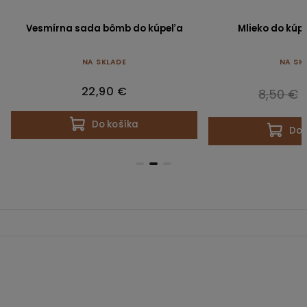
Vesmírna sada bômb do kúpeľa
Mlieko do kúp
NA SKLADE
NA SK
22,90 €
8,50 €
Do košíka
Do 