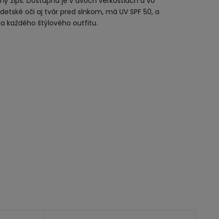
ý zips. Dostupná je v dvoch veľkostiach a vo
detské oči aj tvár pred slnkom, má UV SPF 50, a
a každého štýlového outfitu.