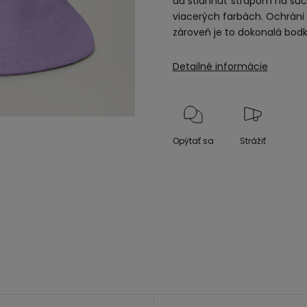
dá stiahnuť strapom na such
viacerých farbách. Ochráni 
zároveň je to dokonalá bodk
Detailné informácie
Opýtať sa
Strážiť