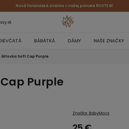
Nová holandská značka v našej ponuke ROUTE B!
ssy.sk
DIEVČATÁ
BÁBÄTKÁ
DÁMY
NAŠE ZNAČKY
 šiltovka Soft Cap Purple
t Cap Purple
Značka:
BabyMocs
25 €