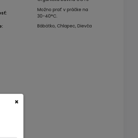
Možno prať v práčke na
osť
:
30-40°C.
Bábätko, Chlapec, Dievča
e
:
×