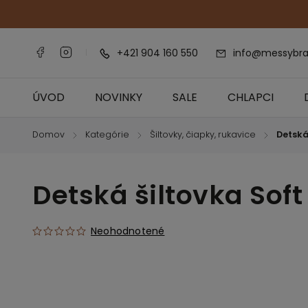
+421 904 160 550
info@messybra
ÚVOD
NOVINKY
SALE
CHLAPCI
Domov
Kategórie
Šiltovky, čiapky, rukavice
Detská
/
/
/
Detská šiltovka Sof
Neohodnotené