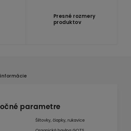
Presné rozmery
produktov
informácie
očné parametre
Šiltovky, čiapky, rukavice
Organická bavlna GOTS