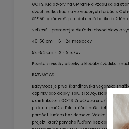
GOTS. Má otvory na vetranie a vzadu sa dá stia
dvoch veľkostiach a vo viacerých farbách. Ochr
SPF 50, a zároveň je to dokonalá bodka každého 
Veľkosť - premerajte dieťatku obvod hlavy a vy
48-50 cm - 6 - 24 mesiacov
52 -54 cm - 2 - 9 rokov
Pozrite si všetky
šiltovky a klobúky
švédskej znač
BABYMOCS
BabyMocs je prvá škandinávska vegánska značka
doplnky ako čiapky, šály, šiltovky, klobúky a okul
s certifikátom GOTS. Značka sa snaží prispievať 
po ktorej môžu ďalej kráčať naše deti. Vznikla 
pomôcť ľuďom bez domova. Vďaka značke Baby
projekt, ktorý pomáha ľuďom bez domova zaradiť