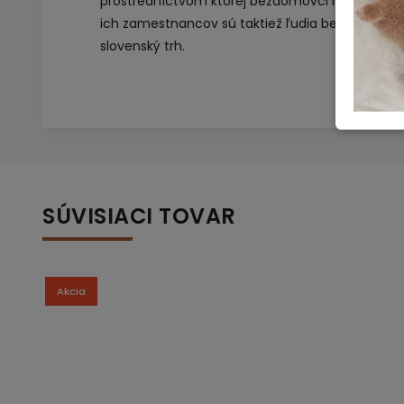
prostredníctvom ktorej bezdomovci môžu získať
ich zamestnancov sú taktiež ľudia bez domova.
slovenský trh.
SÚVISIACI TOVAR
Akcia