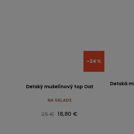
–24 %
Detská m
Detský mušelínový top Oat
NA SKLADE
18,80 €
25 €