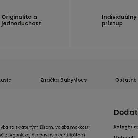
Originalita a
Individuálny
jednoduchosť
prístup
kusia
Značka
BabyMocs
Ostatné 
Dodat
Kategória
:
tovka so skráteným šiltom. Vďaka mäkkosti
á z organickej bio bavlny s certifikátom
Materiál
: