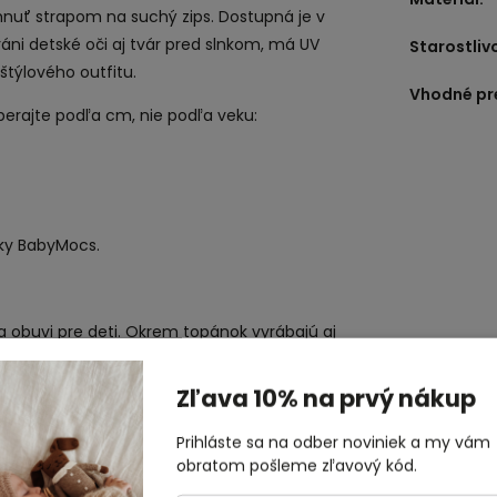
hnuť strapom na suchý zips. Dostupná je v
áni detské oči aj tvár pred slnkom, má UV
Starostliv
štýlového outfitu.
Vhodné pr
berajte podľa cm, nie podľa veku:
ky BabyMocs.
 obuvi pre deti. Okrem topánok vyrábajú aj
iare. Sú vyrobené sú z organickej eko bavlny
k vytváraniu lepšej a udržateľnejšej planéty,
Zľava 10% na prvý nákup
však s oveľa šľachetnejším zámerom, a to
Prihláste sa na odber noviniek a my vám
Mocs dokážu financovať svoj primárny
obratom pošleme zľavový kód.
 sa naspäť do života. Vyvinuli platformu,