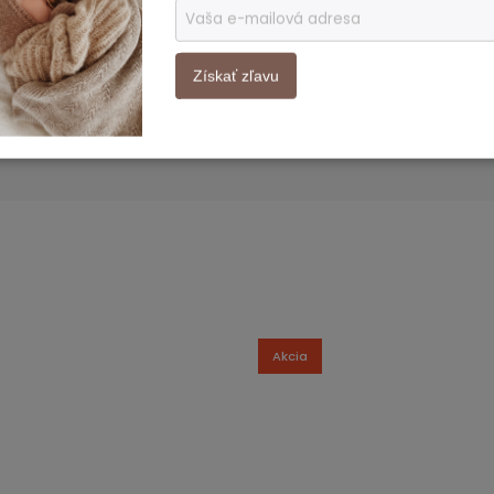
 prácu a opäť sa postaviť na nohy. Väčšina
 Mám radosť, že ich ako prví prinášame na
Získať zľavu
Akcia