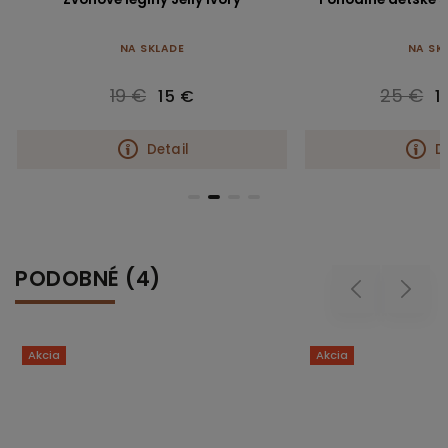
NA SKLADE
NA SK
19 €
25 €
15 €
1
Detail
D
PODOBNÉ (4)
Previous
Next
Akcia
Akcia