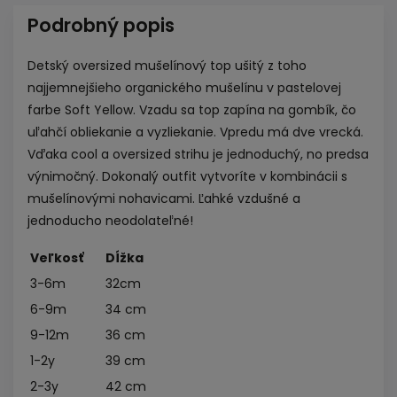
Podrobný popis
Detský oversized mušelínový top ušitý z toho
najjemnejšieho organického mušelínu v pastelovej
farbe Soft Yellow. Vzadu sa top zapína na gombík, čo
uľahčí obliekanie a vyzliekanie. Vpredu má dve vrecká.
Vďaka cool a oversized strihu je jednoduchý, no predsa
výnimočný. Dokonalý outfit vytvoríte v kombinácii s
mušelínovými
nohavicami. Ľahké vzdušné a
jednoducho neodolateľné!
Veľkosť
Dĺžka
3-6m
32cm
6-9m
34 cm
9-12m
36 cm
1-2y
39 cm
2-3y
42 cm