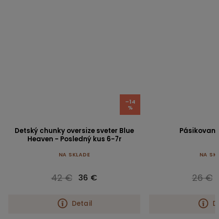
–14
%
Detský chunky oversize sveter Blue
Pásikovaný 
Heaven - Posledný kus 6-7r
NA SKLADE
NA SK
42 €
26 €
36 €
Detail
D