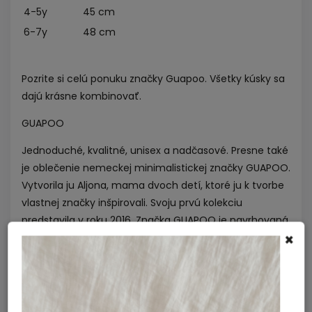
4-5y
45 cm
6-7y
48 cm
Pozrite si celú
ponuku značky Guapoo
. Všetky kúsky sa
dajú krásne kombinovať.
GUAPOO
Jednoduché, kvalitné, unisex a nadčasové. Presne také
je oblečenie nemeckej minimalistickej značky GUAPOO.
Vytvorila ju Aljona, mama dvoch detí, ktoré ju k tvorbe
vlastnej značky inšpirovali. Svoju prvú kolekciu
predstavila v roku 2016. Značka GUAPOO je navrhovaná
×
v Nemecku. Vyrobená je ručne a eticky starostlivo
vybraným rodinným podnikom v Indii. Vďaka jemným
farbám a jednoduchému dizajnu ponúka GUAPOO
nespočetné možnosti kombinácií pre deti od 0 do 7
rokov. Sme jedným z prvých e-shopov vôbec, ktorému