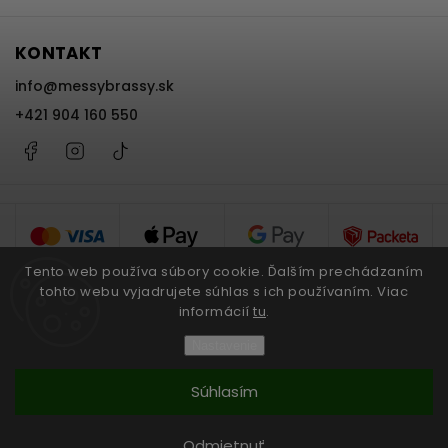
KONTAKT
info
@
messybrassy.sk
+421 904 160 550
Facebook
Instagram
@messybrassy
Tento web používa súbory cookie. Ďalším prechádzaním
tohto webu vyjadrujete súhlas s ich používaním. Viac
informácií
tu
.
Copyright 2026
Messy Brassy
. Všetky práva vyhradené.
Nastavenie
Upraviť nastavenie cookies
Súhlasím
Grafický návrh vytvořil a nakódoval
Shoptak.cz
Vytvoril Shoptet
Odmietnuť