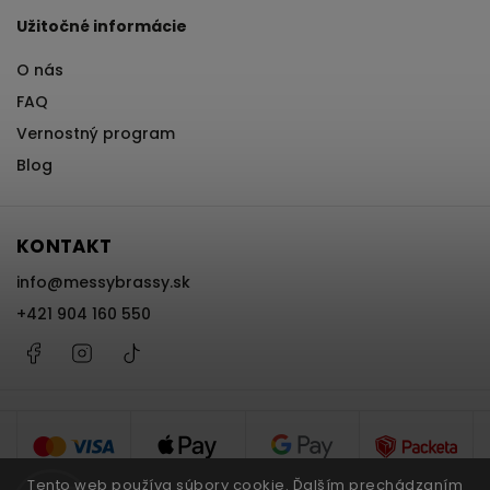
Užitočné informácie
O nás
FAQ
Vernostný program
Blog
KONTAKT
info
@
messybrassy.sk
+421 904 160 550
Facebook
Instagram
@messybrassy
Tento web používa súbory cookie. Ďalším prechádzaním