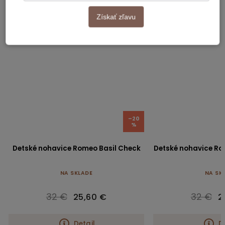
Získať zľavu
–20
%
nohavice Romeo Basil Check
Detské nohavice Romeo Yellow S
NA SKLADE
NA SKLADE
32 €
32 €
25,60 €
25,60 €
Detail
Detail