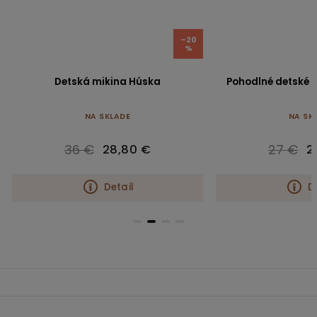
–20
%
Detská mikina Húska
Pohodlné detské tričko Ch
NA SKLADE
NA SKLADE
36 €
27 €
28,80 €
20,30 €
Detail
Detail