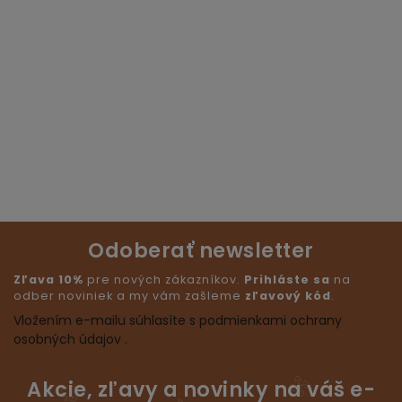
Odoberať newsletter
Zľava 10%
pre nových zákazníkov.
Prihláste sa
na
odber noviniek a my vám zašleme
zľavový kód
.
Vložením e-mailu súhlasíte s podmienkami ochrany
osobných údajov .
Akcie, zľavy a novinky na váš e-