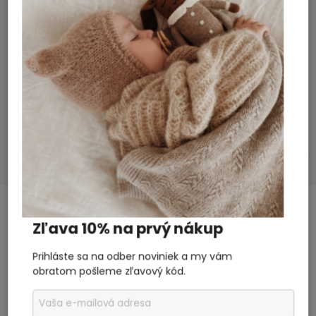
Svetre, mikiny topy
Kategória
:
Midnight
Farba
:
Mušelín
Materiál
:
Prať na jemný cyklus na 30˚.
Starostlivosť
:
Nesušiť v sušičke.
Nová holandská značka v našej ponuke
ROUTE B!
Bábätko, Chlapec, Dievča
Vhodné pre
:
SÚVISIACI TOVAR
Zľava 10% na prvý nákup
Previous
Next
Prihláste sa na odber noviniek a my vám
obratom pošleme zľavový kód.
Akcia