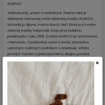
GUAPOO
Jednoduché, unisex a nadčasové. Presne také je
oblečenie nemeckej minimalistickej značky GUAPOO.
Vytvorila ju Aljona, mama dvoch detí, ktoré ju k tvorbe
vlastnej značky inšpirovali. Svoju prvú kolekciu
predstavila v roku 2016. Značka GUAPOO je navrhovaná
v Nemecku. Vyrobená je ručne a eticky starostlivo
vybraným rodinným podnikom v Istanbule. Vďaka
jemným farbám a jednoduchému dizajnu ponúka
GUAPOO nespočetné možnosti kombinácií pre deti od
×
0 do 5 rokov. Sme jedným z prvých e-shopov vôbec,
ktorému sa podarilo začať spoluprácu s touto
jedinečnou značkou. V Nemecku sa medzi mamičkami
teší veľkej obľube a my veríme, že sa rovnako bude
páčiť aj tým slovenským.
Dodatočné parametre