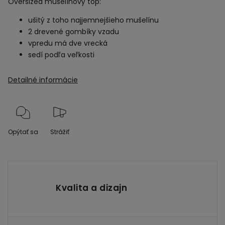
Oversized mušelínový top:
ušitý z toho najjemnejšieho mušelínu
2 drevené gombíky vzadu
vpredu má dve vrecká
sedí podľa veľkosti
Detailné informácie
Opýtať sa
Strážiť
Kvalita a dizajn