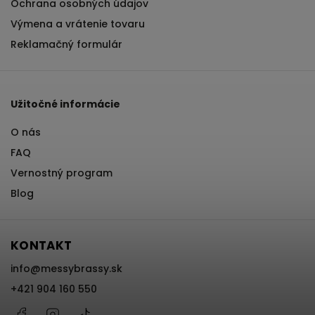
Ochrana osobných údajov
Výmena a vrátenie tovaru
Reklamačný formulár
Užitočné informácie
O nás
FAQ
Vernostný program
Blog
KONTAKT
info
@
messybrassy.sk
+421 904 160 550
Facebook
Instagram
@messybrassy