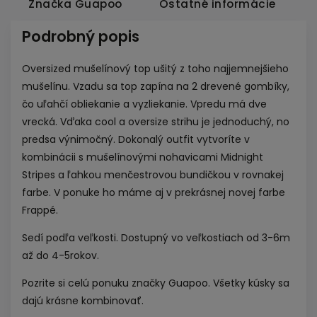
Značka
Guapoo
Ostatné informácie
Podrobný popis
Oversized mušelínový top ušitý z toho najjemnejšieho
mušelínu. Vzadu sa top zapína na 2 drevené gombíky,
čo uľahčí obliekanie a vyzliekanie. Vpredu má dve
vrecká. Vďaka cool a oversize strihu je jednoduchý, no
predsa výnimočný. Dokonalý outfit vytvoríte v
kombinácii s
mušelínovými nohavicami Midnight
Stripes
a ľahkou
menčestrovou bundičkou
v rovnakej
farbe. V ponuke ho máme aj v prekrásnej
novej farbe
Frappé
.
Sedí podľa veľkosti. Dostupný vo veľkostiach od 3-6m
až do 4-5rokov.
Pozrite si celú
ponuku značky Guapoo
. Všetky kúsky sa
dajú krásne kombinovať.