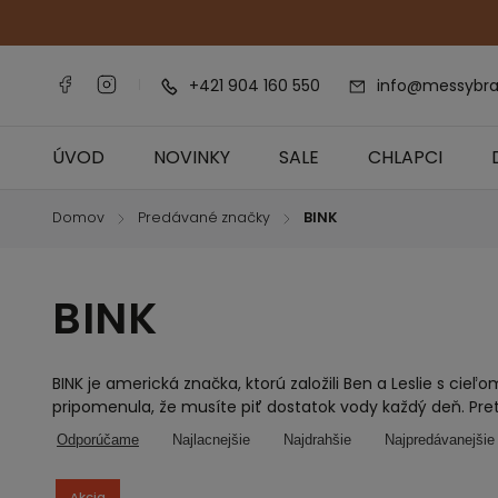
+421 904 160 550
info@messybra
ÚVOD
NOVINKY
SALE
CHLAPCI
Domov
Predávané značky
BINK
/
/
BINK
BINK je americká značka, ktorú založili Ben a Leslie s cieľ
pripomenula, že musíte piť dostatok vody každý deň. Pre
Odporúčame
Najlacnejšie
Najdrahšie
Najpredávanejšie
Akcia