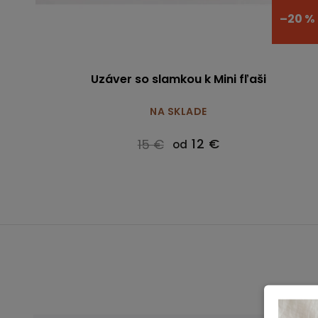
–20 %
Uzáver so slamkou k Mini fľaši
NA SKLADE
12 €
15 €
od