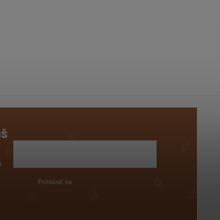
áš
a
Prihlásiť sa