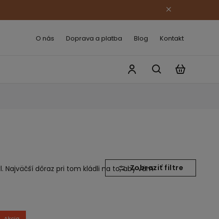
O nás
Doprava a platba
Blog
Kontakt
l. Najväčší dôraz pri tom kládli na to, aby vám
Akcia