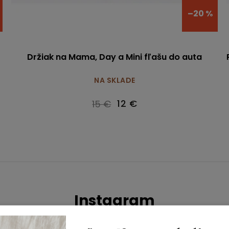
–20 %
Držiak na Mama, Day a Mini fľašu do auta
NA SKLADE
12 €
15 €
Instagram