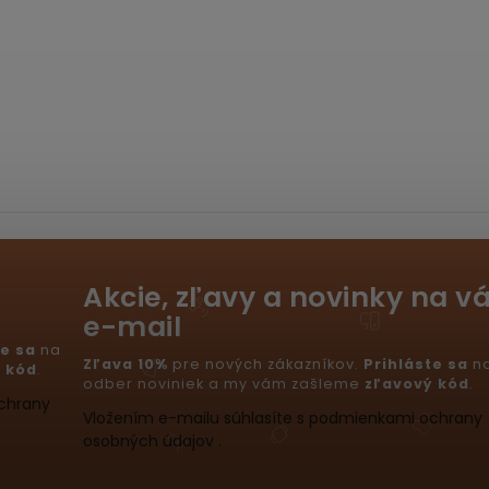
Akcie, zľavy a novinky na v
e-mail
te sa
na
Zľava 10%
pre nových zákazníkov.
Prihláste sa
n
 kód
.
odber noviniek a my vám zašleme
zľavový kód
.
ochrany
Vložením e-mailu súhlasíte s podmienkami ochrany
osobných údajov .