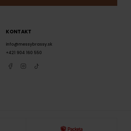
KONTAKT
info
@
messybrassy.sk
+421 904 160 550
Facebook
Instagram
@messybrassy