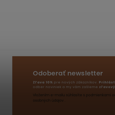
Odoberať newsletter
Zľava 10%
pre nových zákazníkov.
Prihlás
odber noviniek a my vám zašleme
zľavový
Vložením e-mailu súhlasíte s podmienkami 
osobných údajov .