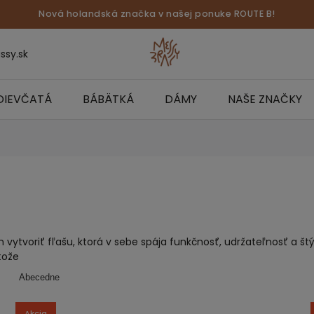
Nová holandská značka v našej ponuke ROUTE B!
ssy.sk
DIEVČATÁ
BÁBÄTKÁ
DÁMY
NAŠE ZNAČKY
om vytvoriť fľašu, ktorá v sebe spája funkčnosť, udržateľnosť a štý
tože
Abecedne
Akcia