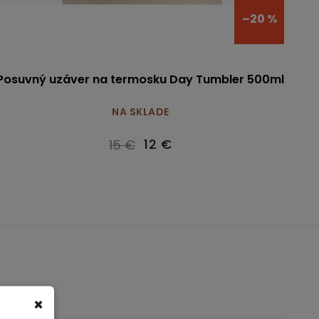
–20 %
Posuvný uzáver na termosku Day Tumbler 500ml
NA SKLADE
12 €
15 €
×