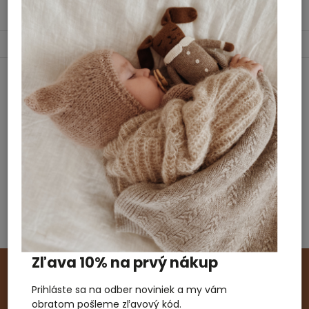
Nová holandská značka v našej ponuke
ROUTE B!
Zľava 10% na prvý nákup
Odoberať newsletter
Prihláste sa na odber noviniek a my vám
Zľava 10%
pre nových zákazníkov.
Prihláste sa
na
obratom pošleme zľavový kód.
odber noviniek a my vám zašleme
zľavový kód
.