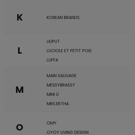
K
KOREAN BRANDS
LILIPUT
L
LUCIOLE ET PETIT POIS
LUFFA
MAIN SAUVAGE
MESSYBRASSY
M
MINI Ü
MRS.ERTHA
OMY
O
OYOY LIVING DESIGN