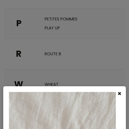
PETITES POMMES
P
PLAY UP
R
ROUTE B
W
WHEAT
×
Y
YUKI KIDSWEAR