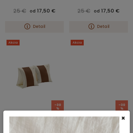
25 €
25 €
17,50 €
17,50 €
od
od
Detail
Detail
Akcia
Akcia
–30
–30
%
%
×
Rukávniky Charleston
Rukávniky French Rose