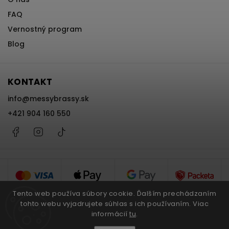
FAQ
Vernostný program
Blog
KONTAKT
info
@
messybrassy.sk
+421 904 160 550
Facebook
Instagram
@messybrassy
Tento web používa súbory cookie. Ďalším prechádzaním
tohto webu vyjadrujete súhlas s ich používaním. Viac
informácií
tu
.
Copyright 2026
Messy Brassy
. Všetky práva vyhradené.