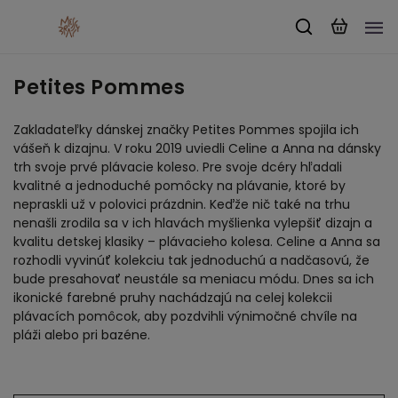
Petites Pommes
Zakladateľky dánskej značky Petites Pommes spojila ich
vášeň k dizajnu. V roku 2019 uviedli Celine a Anna na dánsky
trh svoje prvé plávacie koleso. Pre svoje dcéry hľadali
kvalitné a jednoduché pomôcky na plávanie, ktoré by
nepraskli už v polovici prázdnin. Keďže nič také na trhu
nenašli zrodila sa v ich hlavách myšlienka vylepšiť dizajn a
kvalitu detskej klasiky – plávacieho kolesa. Celine a Anna sa
rozhodli vyvinúť kolekciu tak jednoduchú a nadčasovú, že
bude presahovať neustále sa meniacu módu. Dnes sa ich
ikonické farebné pruhy nachádzajú na celej kolekcii
plávacích pomôcok, aby pozdvihli výnimočné chvíle na
pláži alebo pri bazéne.