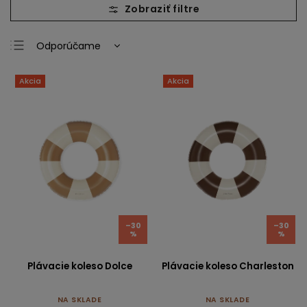
Odporúčame
Najlacnejšie
Akcia
Akcia
Najdrahšie
Najpredávanejšie
Abecedne
–30
–30
%
%
Plávacie koleso Dolce
Plávacie koleso Charleston
NA SKLADE
NA SKLADE