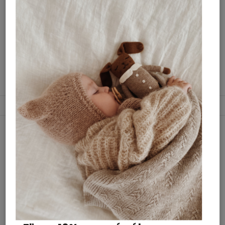
NA SKLADE
NA SKLADE
23 €
23 €
16 €
16 €
Detail
Detail
Nová holandská značka v našej ponuke
ROUTE B!