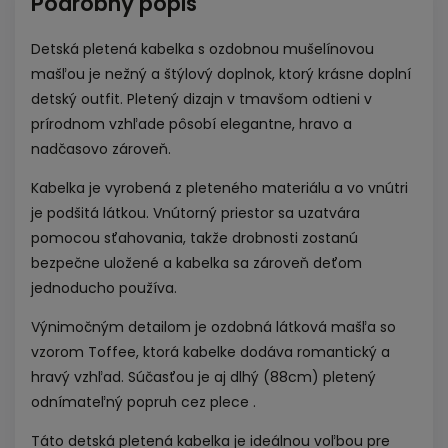
Podrobný popis
Detská pletená kabelka s ozdobnou mušelínovou
mašľou je nežný a štýlový doplnok, ktorý krásne doplní
detský outfit. Pletený dizajn v tmavšom odtieni v
prírodnom vzhľade pôsobí elegantne, hravo a
nadčasovo zároveň.
Kabelka je vyrobená z pleteného materiálu a vo vnútri
je podšitá látkou. Vnútorný priestor sa uzatvára
pomocou sťahovania, takže drobnosti zostanú
bezpečne uložené a kabelka sa zároveň deťom
jednoducho používa.
Výnimočným detailom je ozdobná látková mašľa so
vzorom Toffee, ktorá kabelke dodáva romantický a
hravý vzhľad. Súčasťou je aj dlhý (88cm) pletený
odnímateľný popruh cez plece .
Táto detská pletená kabelka je ideálnou voľbou pre