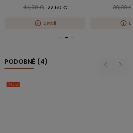
€
39,90 €
22,50 €
20 €
Detail
Detail
PODOBNÉ (4)
Previous
Next
Akcia