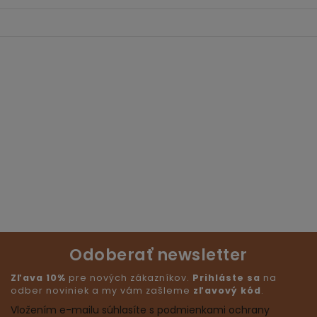
Odoberať newsletter
Zľava 10%
pre nových zákazníkov.
Prihláste sa
na
odber noviniek a my vám zašleme
zľavový kód
.
Vložením e-mailu súhlasíte s podmienkami ochrany