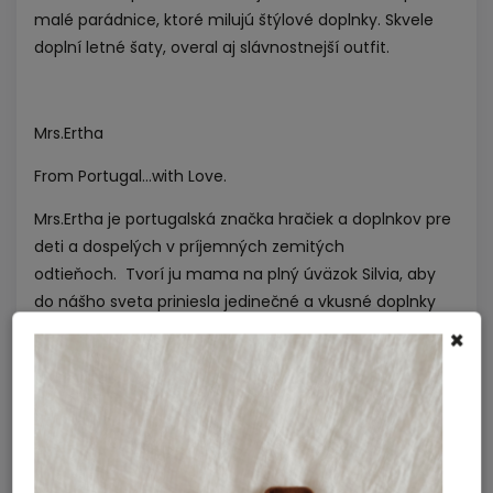
malé parádnice, ktoré milujú štýlové doplnky. Skvele
doplní letné šaty, overal aj slávnostnejší outfit.
Mrs.Ertha
From Portugal...with Love.
Mrs.Ertha je portugalská značka hračiek a doplnkov pre
deti a dospelých v príjemných zemitých
odtieňoch.
Tvorí ju mama na plný úväzok Silvia, aby
do nášho sveta priniesla jedinečné a vkusné doplnky
navrhnuté predovšetkým s láskou, citom pre detail a s
×
ohľadom na naše životné prostredie.
Mrs. Ertha vytvára nadčasové kolekcie prepracované
do najmenších detailov s ohľadom na udržateľnosť a
odolnosť materiálov.