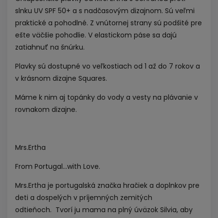
slnku UV SPF 50+ a s nadčasovým dizajnom. Sú veľmi
praktické a pohodlné. Z vnútornej strany sú podšité pre
ešte väčšie pohodlie. V elastickom páse sa dajú
zatiahnuť na šnúrku.
Plavky sú dostupné vo veľkostiach od 1 až do 7 rokov a
v krásnom dizajne Squares.
Máme k nim aj
topánky do vody
a
vesty na plávanie
v
rovnakom dizajne.
Mrs.Ertha
From Portugal…with Love.
Mrs.Ertha je portugalská značka hračiek a doplnkov pre
deti a dospelých v príjemných zemitých
odtieňoch.
Tvorí ju mama na plný úväzok Silvia, aby