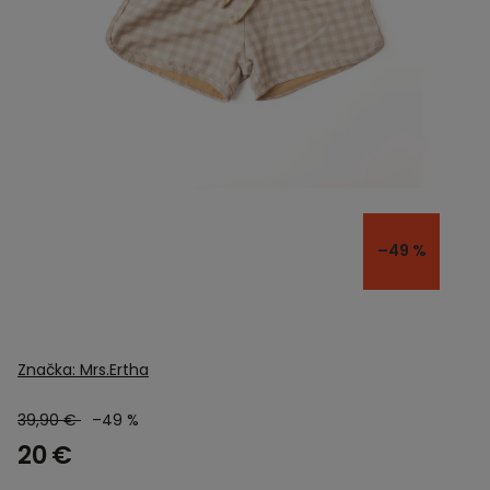
–49 %
Značka:
Mrs.Ertha
39,90 €
–49 %
20 €