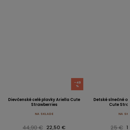
–49
%
Dievčenské celé plavky Ariella Cute
Detské slnečné ok
Strawberries
Cute Stra
NA SKLADE
NA SK
44,90 €
25 €
22,50 €
1