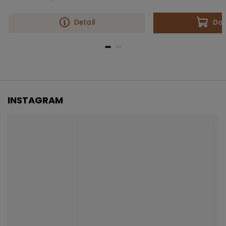
Detail
Do 
INSTAGRAM