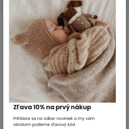
SÚVISIACI TOVAR
Previous
Next
Akcia
Novinka
Nová holandská značka v našej ponuke
ROUTE B!
Zľava 10% na prvý nákup
Prihláste sa na odber noviniek a my vám
obratom pošleme zľavový kód.