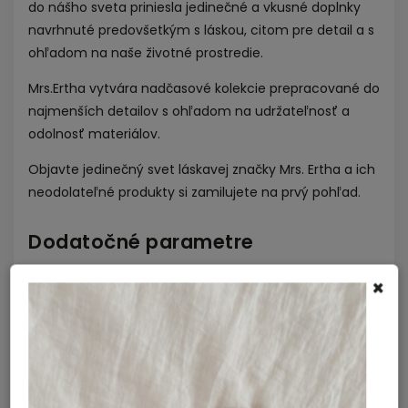
do nášho sveta priniesla jedinečné a vkusné doplnky
navrhnuté predovšetkým s láskou, citom pre detail a s
ohľadom na naše životné prostredie.
Mrs.Ertha vytvára nadčasové kolekcie prepracované do
najmenších detailov s ohľadom na udržateľnosť a
odolnosť materiálov.
Objavte jedinečný svet láskavej značky Mrs. Ertha a ich
neodolateľné produkty si zamilujete na prvý pohľad.
Dodatočné parametre
Plavky a letné doplnky
Kategória
:
×
Little mango
Farba
:
85% polyester, 15% elastán
Materiál
:
Bábätko, Chlapec
Vhodné pre
: