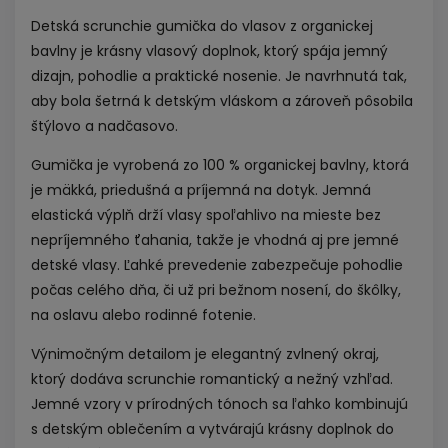
Detská scrunchie gumička do vlasov z organickej
bavlny je krásny vlasový doplnok, ktorý spája jemný
dizajn, pohodlie a praktické nosenie. Je navrhnutá tak,
aby bola šetrná k detským vláskom a zároveň pôsobila
štýlovo a nadčasovo.
Gumička je vyrobená zo 100 % organickej bavlny, ktorá
je mäkká, priedušná a príjemná na dotyk. Jemná
elastická výplň drží vlasy spoľahlivo na mieste bez
nepríjemného ťahania, takže je vhodná aj pre jemné
detské vlasy. Ľahké prevedenie zabezpečuje pohodlie
počas celého dňa, či už pri bežnom nosení, do škôlky,
na oslavu alebo rodinné fotenie.
Výnimočným detailom je elegantný zvlnený okraj,
ktorý dodáva scrunchie romantický a nežný vzhľad.
Jemné vzory v prírodných tónoch sa ľahko kombinujú
s detským oblečením a vytvárajú krásny doplnok do