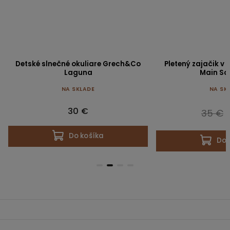
Detské slnečné okuliare Grech&Co
Pletený zajačik v
Laguna
Main S
NA SKLADE
NA SK
30 €
35 €
Do košíka
Do 