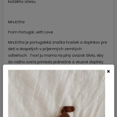
každého účesu.
Mrs.Ertha
From Portugal...with Love.
Mrs.Ertha je portugalská značka hračiek a doplnkov pre
deti a dospelých v príjemných zemitých
odtieňoch.
Tvorí ju mama na plný úväzok Silvia, aby
do nášho sveta priniesla jedinečné a vkusné doplnky
navrhnuté predovšetkým s láskou, citom pre detail a s
×
ohľadom na naše životné prostredie.
Mrs. Ertha vytvára nadčasové kolekcie prepracované
do najmenších detailov s ohľadom na udržateľnosť a
odolnosť materiálov.
Objavte jedinečný svet láskavej značky Mrs. Ertha a ich
neodolateľné produkty si zamilujete na prvý pohľad.