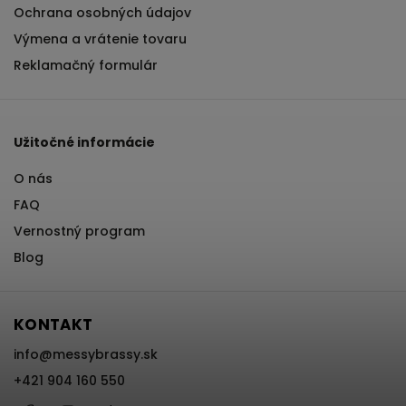
Ochrana osobných údajov
Výmena a vrátenie tovaru
Reklamačný formulár
Užitočné informácie
O nás
FAQ
Vernostný program
Blog
KONTAKT
info
@
messybrassy.sk
+421 904 160 550