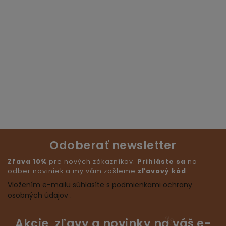
Odoberať newsletter
Zľava 10%
pre nových zákazníkov.
Prihláste sa
na
odber noviniek a my vám zašleme
zľavový kód
.
Vložením e-mailu súhlasíte s podmienkami ochrany
osobných údajov .
Akcie, zľavy a novinky na váš e-