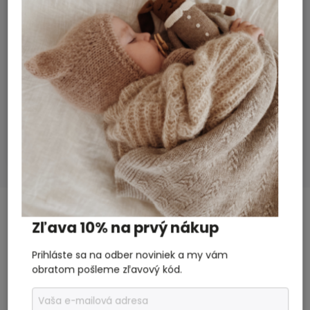
Dodatočné parametre
Doplnky a hračky
Kategória
:
2 roky
Záruka
:
Nová holandská značka v našej ponuke
100 % organická bavlna
Materiál
:
ROUTE B!
Bábätko, Dievča, Dámy
Vhodné pre
:
SÚVISIACI TOVAR
Zľava 10% na prvý nákup
Previous
Next
Prihláste sa na odber noviniek a my vám
obratom pošleme zľavový kód.
Akcia
Akcia