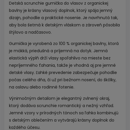
Detská scrunchie gumička do vlasov z organickej
bavlny je krásny vlasový doplnok, ktorý spája jemný
dizajn, pohodlie a praktické nosenie. Je navrhnutá tak,
aby bola šetrná k detským vláskom a zároveň pôsobila
štýlovo a nadčasovo.
Gumička je vyrobená zo 100 % organickej bavlny, ktorá
je mäkká, priedušná a príjemná na dotyk. Jemná
elastická výplň drží vlasy spoľahlivo na mieste bez
nepríjemného ťahania, takže je vhodná aj pre jemné
detské vlasy. Ľahké prevedenie zabezpečuje pohodlie
počas celého dňa, či už pri bežnom nosení, do škôlky,
na oslavu alebo rodinné fotenie.
Výnimočným detailom je elegantný zvlnený okraj,
ktorý dodáva scrunchie romantický a nežný vzhľad.
Jemné vzory v prírodných tónoch sa ľahko kombinujú
s detským oblečením a vytvárajú krásny doplnok do
každého účesu.