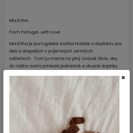
Mrs.Ertha
From Portugal...with Love.
Mrs.Ertha je portugalská značka hračiek a doplnkov pre
deti a dospelých v príjemných zemitých
odtieňoch.
Tvorí ju mama na plný úväzok Silvia, aby
do nášho sveta priniesla jedinečné a vkusné doplnky
navrhnuté predovšetkým s láskou, citom pre detail a s
×
ohľadom na naše životné prostredie.
Mrs. Ertha vytvára nadčasové kolekcie prepracované
do najmenších detailov s ohľadom na udržateľnosť a
odolnosť materiálov.
Objavte jedinečný svet láskavej značky Mrs. Ertha a ich
neodolateľné produkty si zamilujete na prvý pohľad.