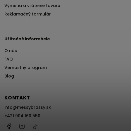
Výmena a vrátenie tovaru
Reklamačný formulár
Užitočné informácie
O nás
FAQ
Vernostný program
Blog
KONTAKT
info
@
messybrassy.sk
+421 904 160 550
Facebook
Instagram
@messybrassy