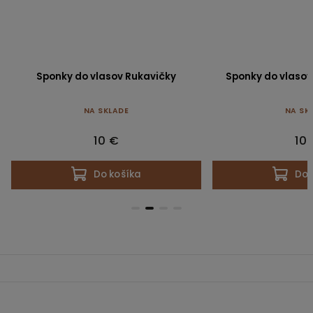
Sponky do vlasov Rukavičky
Sponky do vlasov
NA SKLADE
NA SK
10 €
10
Do košíka
Do 