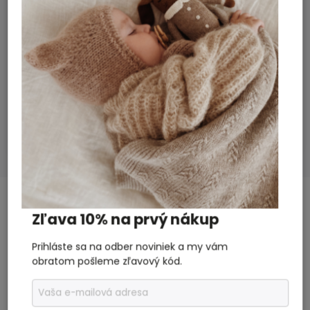
Dodatočné parametre
Doplnky a hračky
Kategória
:
2 roky
Záruka
:
100 % organická bavlna
Materiál
:
Nová holandská značka v našej ponuke
ROUTE B!
Bábätko, Dievča, Dámy
Vhodné pre
:
SÚVISIACI TOVAR
Zľava 10% na prvý nákup
Previous
Next
Prihláste sa na odber noviniek a my vám
obratom pošleme zľavový kód.
Akcia
Akcia