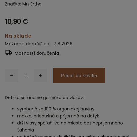
Značka:
Mrs.Ertha
10,90 €
Na sklade
Môžeme doručiť do:
7.8.2026
Možnosti doručenia
Pridať do košíka
Detská scrunchie gumička do vlasov:
vyrobená zo 100 % organickej bavlny
mäkká, priedušná a príjemná na dotyk
drží vlasy spoľahlivo na mieste bez nepríjemného
ťahania
na bežné nosenie, do škôlky, na oslavu alebo rodinné