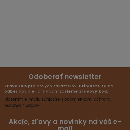
Odoberať newsletter
Zľava 10%
pre nových zákazníkov.
Prihláste sa
na
odber noviniek a my vám zašleme
zľavový kód
.
Vložením e-mailu súhlasíte s podmienkami ochrany
osobných údajov .
Akcie, zľavy a novinky na váš e-
mail