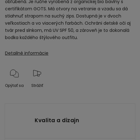
obľúbená. Je ručne vyrobená z organickej bio bavlny s
certifikátom GOTS. Má otvory na vetranie a vzadu sa dá
stiahnuť strapom na suchý zips. Dostupná je v dvoch
veľkostiach a vo viacerých farbách. Ochráni detské oči aj
tvár pred slnkom, má UV SPF 50, a zároveň je to dokonalá
bodka každého štýlového outfitu.
Detailné informácie
Opýtať sa
Strážiť
Kvalita a dizajn