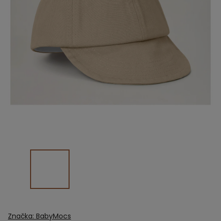
Značka:
BabyMocs