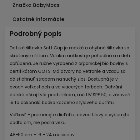
Značka
BabyMocs
Ostatné informácie
Podrobný popis
Detská šiltovka Soft Cap je mäkká a ohybná šiltovka so
skráteným šiltom. Vďaka mäkkosti je pohodlná a u detí
obľúbená. Je ručne vyrobená z organickej bio bavlny s
certifikátom GOTS. Má otvory na vetranie a vzadu sa
dá stiahnuť strapom na suchý zips. Dostupná je v
dvoch veľkostiach a vo viacerých farbách. Ochráni
detské oči aj tvár pred slnkom, má UV SPF 50, a zároveň
je to dokonalá bodka každého štýlového outfitu.
Veľkosť - premerajte dieťatku obvod hlavy a vyberajte
podľa cm, nie podľa veku:
48-50 cm - 6 - 24 mesiacov