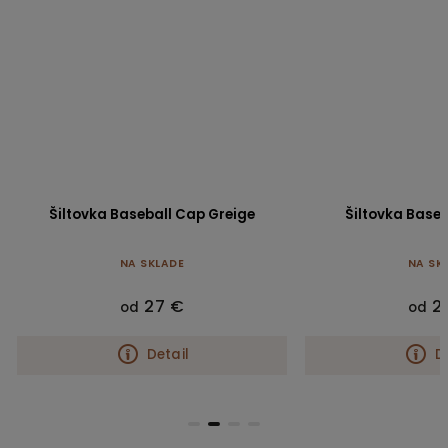
Šiltovka Baseball Cap Greige
Šiltovka Baseb
NA SKLADE
NA SK
27 €
2
od
od
Detail
D