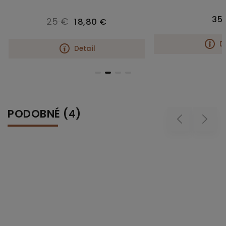
35
25 €
18,80 €
D
Detail
PODOBNÉ (4)
Previous
Next