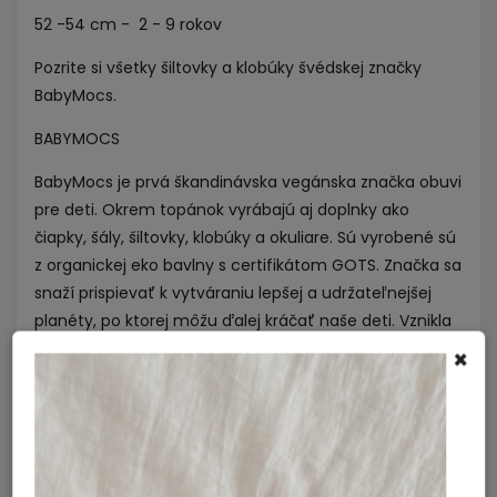
52 -54 cm - 2 - 9 rokov
Pozrite si všetky
šiltovky a klobúky
švédskej značky
BabyMocs.
BABYMOCS
BabyMocs je prvá škandinávska vegánska značka obuvi
pre deti. Okrem topánok vyrábajú aj doplnky ako
čiapky, šály, šiltovky, klobúky a okuliare. Sú vyrobené sú
z organickej eko bavlny s certifikátom GOTS. Značka sa
snaží prispievať k vytváraniu lepšej a udržateľnejšej
planéty, po ktorej môžu ďalej kráčať naše deti. Vznikla
však s oveľa šľachetnejším zámerom, a to pomôcť
×
ľuďom bez domova. Vďaka značke BabyMocs dokážu
financovať svoj primárny projekt, ktorý pomáha
ľuďom bez domova zaradiť sa naspäť do života.
Vyvinuli platformu, prostredníctvom ktorej
bezdomovci môžu získať prácu a opäť sa postaviť na