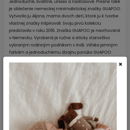
Jednoduché, kvalitné, unisex a nadčasové. Presne také
je oblečenie nemeckej minimalistickej značky GUAPOO.
Vytvorila ju Aljona, mama dvoch detí, ktoré ju k tvorbe
vlastnej značky inšpirovali. Svoju prvú kolekciu
predstavila v roku 2016. Značka GUAPOO je navrhovaná
v Nemecku. Vyrobená je ručne a eticky starostlivo
vybraným rodinným podnikom v Indii. Vďaka jemným
farbám a jednoduchému dizajnu ponúka GUAPOO
nespočetné možnosti kombinácií pre deti od 0 do 7
×
rokov. Sme jedným z prvých e-shopov vôbec, ktorému
sa podarilo začať spoluprácu s touto jedinečnou
značkou a tešíme sa, že ste si ju u nás obľúbili a stala
sa naším bestsellerom.
Dodatočné parametre
Nohavice, tepláky a šortky
Kategória
:
100% organická bavlna s GOTS
Materiál
: