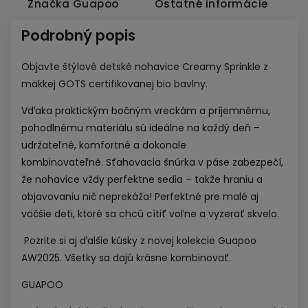
Značka
Guapoo
Ostatné informácie
Podrobný popis
Objavte štýlové detské nohavice Creamy Sprinkle z
mäkkej GOTS certifikovanej bio bavlny.
Vďaka praktickým bočným vreckám a príjemnému,
pohodlnému materiálu sú ideálne na každý deň –
udržateľné, komfortné a dokonale
kombinovateľné. Sťahovacia šnúrka v páse zabezpečí,
že nohavice vždy perfektne sedia – takže hraniu a
objavovaniu nič neprekáža! Perfektné pre malé aj
väčšie deti, ktoré sa chcú cítiť voľne a vyzerať skvelo.
Pozrite si aj ďalšie kúsky
z novej kolekcie Guapoo
AW2025
. Všetky sa dajú krásne kombinovať.
GUAPOO