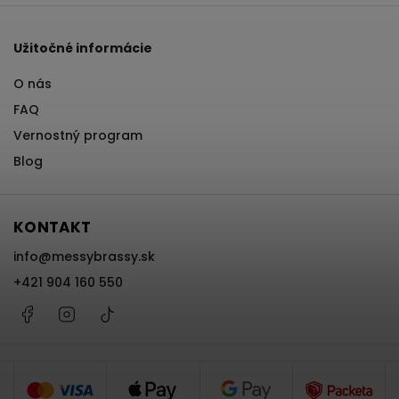
Užitočné informácie
O nás
FAQ
Vernostný program
Blog
KONTAKT
info
@
messybrassy.sk
+421 904 160 550
Facebook
Instagram
@messybrassy