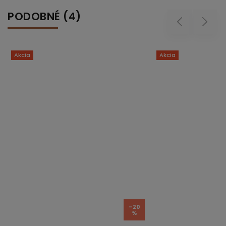
PODOBNÉ (4)
Previous
Next
Akcia
–20
–21
%
%