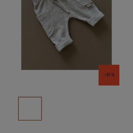
–31 %