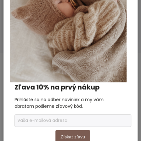
certifikátom
Prať ručne alebo v pračke na 30
Starostlivosť
:
stupňoch. Nesušiť v sušičke.
Bábätko, Chlapec, Dievča
Vhodné pre
:
Nová holandská značka v našej ponuke
ROUTE B!
SÚVISIACI TOVAR
Previous
Next
Zľava 10% na prvý nákup
Akcia
A
Prihláste sa na odber noviniek a my vám
obratom pošleme zľavový kód.
Získať zľavu