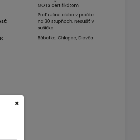
GOTS certifikátom
Prať ručne alebo v pračke
osť
:
na 30 stupňoch. Nesušiť v
sušičke.
Bábätko, Chlapec, Dievča
e
:
×