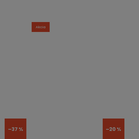
Akcia
–37 %
–20 %