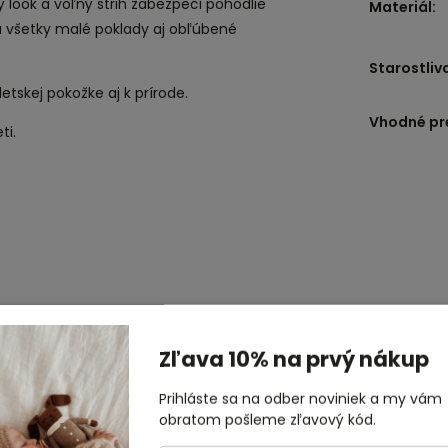
 look a voľný strih zabezpečí pohodlie
Materiál
:
ú všetky malé poklady aj obľúbené
Starostliv
etskej pokožke aj k prírode.
Vhodné pr
ti.
Zľava 10% na prvý nákup
Prihláste sa na odber noviniek a my vám
obratom pošleme zľavový kód.