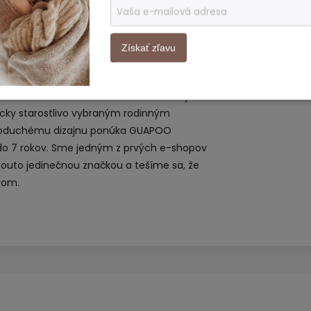
o
. Všetky sa dajú vzájomne kombinovať.
Získať zľavu
ne také je oblečenie nemeckej
ona, mama dvoch detí, ktoré ju k tvorbe
predstavila v roku 2016. Značka GUAPOO je
cky starostlivo vybraným rodinným
dnoduchému dizajnu ponúka GUAPOO
do 7 rokov. Sme jedným z prvých e-shopov
touto jedinečnou značkou a tešíme sa, že
erom.