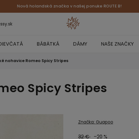
Nová holandská značka v našej ponuke ROUTE B!
ssy.sk
DIEVČATÁ
BÁBÄTKÁ
DÁMY
NAŠE ZNAČKY
ké nohavice Romeo Spicy Stripes
meo Spicy Stripes
Značka:
Guapoo
32 €
–20 %