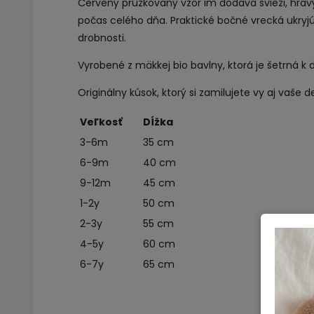
Červený prúžkovaný vzor im dodáva svieži, hravý
počas celého dňa. Praktické bočné vrecká ukryj
drobnosti.
Vyrobené z mäkkej bio bavlny, ktorá je šetrná k d
Originálny kúsok, ktorý si zamilujete vy aj vaše de
Veľkosť
Dĺžka
3-6m
35 cm
6-9m
40 cm
9-12m
45 cm
1-2y
50 cm
2-3y
55 cm
4-5y
60 cm
6-7y
65 cm