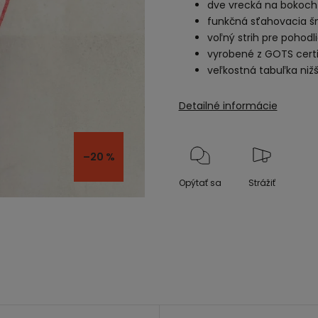
dve vrecká na bokoch
funkčná sťahovacia š
voľný strih pre pohod
vyrobené z GOTS certi
veľkostná tabuľka nižš
Detailné informácie
–20 %
Opýtať sa
Strážiť