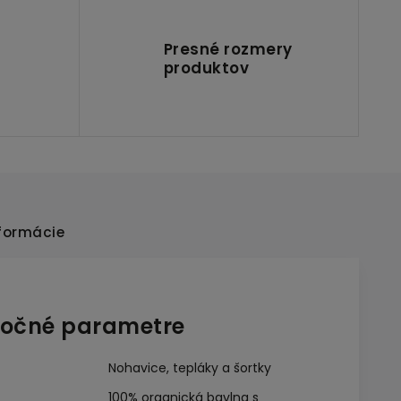
Presné rozmery
produktov
formácie
očné parametre
Nohavice, tepláky a šortky
100% organická bavlna s