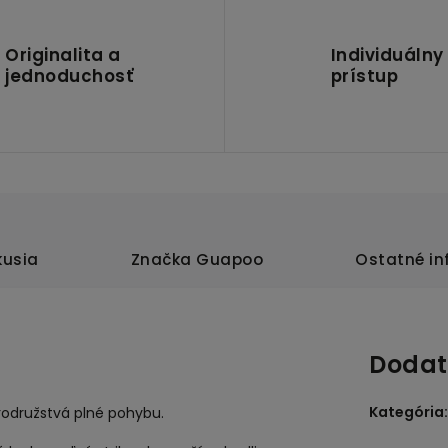
Originalita a
Individuálny
jednoduchosť
prístup
kusia
Značka
Guapoo
Ostatné in
Dodat
Kategória
:
odružstvá plné pohybu.