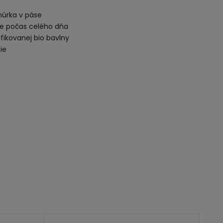
núrka v páse
lie počas celého dňa
fikovanej bio bavlny
ie