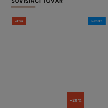
SÚVISIACI TOVAR
Akcia
Novinka
–20 %