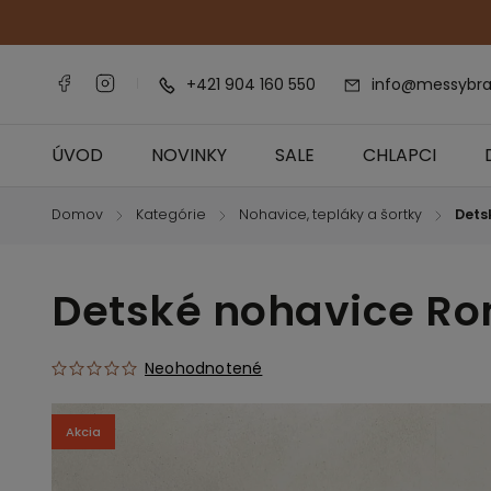
+421 904 160 550
info@messybra
ÚVOD
NOVINKY
SALE
CHLAPCI
Domov
Kategórie
Nohavice, tepláky a šortky
Dets
/
/
/
Detské nohavice Ro
Neohodnotené
Akcia