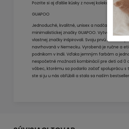
Pozrite si aj ďalšie kúsky
z novej kolekcie Guapo
GUAPOO
Jednoduché, kvalitné, unisex a nadčasové. Pres
minimalistickej značky GUAPOO. Vytvorila ju Alj
vlastnej značky inšpirovali. Svoju prvú kolekciu 
navrhovaná v Nemecku. Vyrobená je ručne a eti
podnikom v Indii. Vďaka jemným farbám a je
nespočetné možnosti kombinácií pre deti od 0 
vôbec, ktorému sa podarilo začať spoluprácu s 
ste si ju u nás obľúbili a stala sa naším bestsell