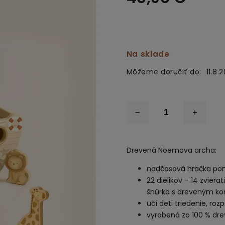
Na sklade
Môžeme doručiť do:
11.8.
Drevená Noemova archa:
nadčasová hračka pon
22 dielikov – 14 zvier
šnúrka s dreveným k
učí deti triedenie, ro
vyrobená zo 100 % dre