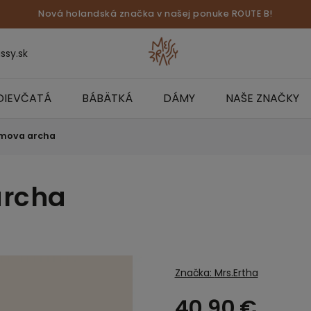
Nová holandská značka v našej ponuke ROUTE B!
ssy.sk
DIEVČATÁ
BÁBÄTKÁ
DÁMY
NAŠE ZNAČKY
mova archa
archa
Značka:
Mrs.Ertha
40,90 €