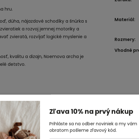
a hru.
Materiál
:
 loď, dúha, nájazdové schodíky a šnúrka s
ieratiek a rozvoj jemnej motoriky a
ávať zvieratá, rozvíjať logické myslenie a
Rozmery
:
Vhodné pr
sť, kvalitu a dizajn, Noemova archa je
elé detstvo.
ové myslenie
Zľava 10% na prvý nákup
Prihláste sa na odber noviniek a my vám
obratom pošleme zľavový kód.