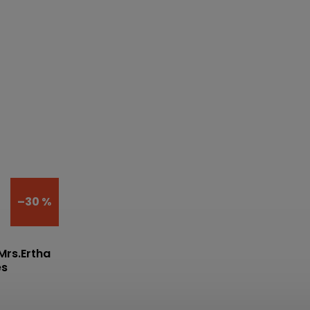
–30 %
Mrs.Ertha
es