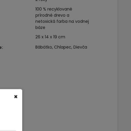
100 % recyklované
prírodné drevo a
netoxická farba na vodnej
báze
26 x 14 x 19 cm
Bábätko, Chlapec, Dievča
e
:
×