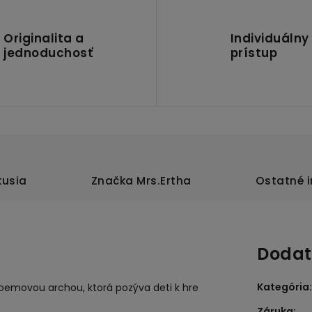
Originalita a
Individuálny
jednoduchosť
prístup
kusia
Značka
Mrs.Ertha
Ostatné 
Dodat
Kategória
:
oemovou archou, ktorá pozýva deti k hre
Záruka
: