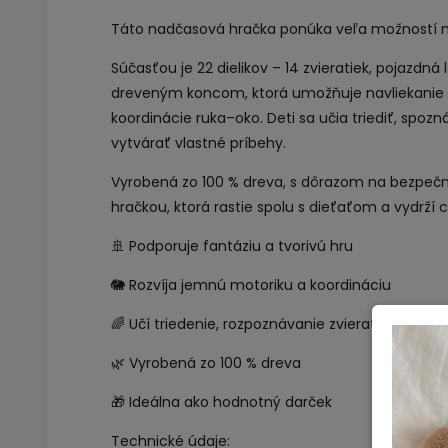
Táto nadčasová hračka ponúka veľa možností n
Súčasťou je 22 dielikov – 14 zvieratiek, pojazdná
dreveným koncom, ktorá umožňuje navliekanie zv
koordinácie ruka–oko. Deti sa učia triediť, spozn
vytvárať vlastné príbehy.
Vyrobená zo 100 % dreva, s dôrazom na bezpečno
hračkou, ktorá rastie spolu s dieťaťom a vydrží c
🚢 Podporuje fantáziu a tvorivú hru
🐘 Rozvíja jemnú motoriku a koordináciu
🌈 Učí triedenie, rozpoznávanie zvierat a príbeh
🌿 Vyrobená zo 100 % dreva
🎁 Ideálna ako hodnotný darček
Technické údaje: