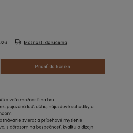
2026
Možnosti doručenia
Pridať do košíka
úka veľa možností na hru
atiek, pojazdná loď, dúha, nájazdové schodíky a
oncom
zpoznávanie zvierat a príbehové myslenie
va, s dôrazom na bezpečnosť, kvalitu a dizajn