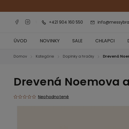
+421 904 160 550
info@messybra
ÚVOD
NOVINKY
SALE
CHLAPCI
Domov
Kategórie
Doplnky a hračky
Drevená Noe
/
/
/
Drevená Noemova 
Neohodnotené