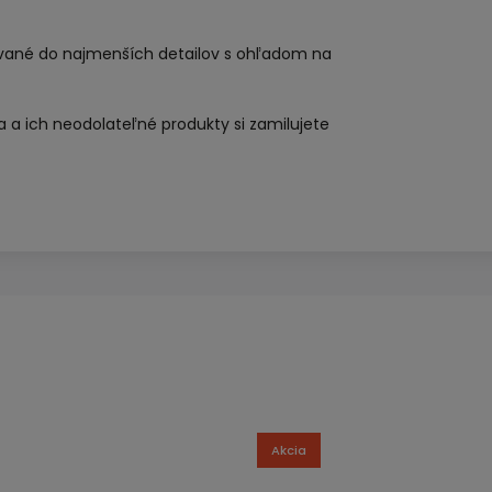
ované do najmenších detailov s ohľadom na
a a ich neodolateľné produkty si zamilujete
Akcia