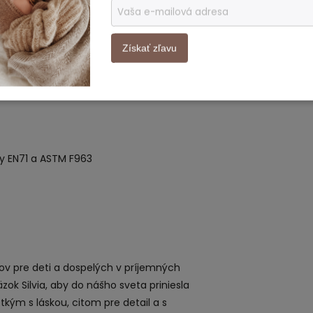
toxická farba na vodnej báze.
Získať zľavu
y EN71 a ASTM F963
kov pre deti a dospelých v príjemných
ok Silvia, aby do nášho sveta priniesla
kým s láskou, citom pre detail a s