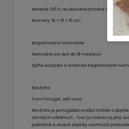
Materiál: 100 % recyklované prírodné drevo a ne
Rozmery: 18 × 19 × 16 cm
Bezpečnostné informácie:
Nevhodné pre deti do 18 mesiacov
Spĺňa európske a americké bezpečnostné norm
Mrs.Ertha
From Portugal...with Love.
Mrs.Ertha je portugalská značka hračiek a dopln
zemitých odtieňoch.
Tvorí ju mama na plný úväz
jedinečné a vkusné doplnky navrhnuté predovšet