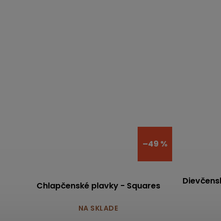
–49 %
Dievčensk
Chlapčenské plavky - Squares
NA SKLADE