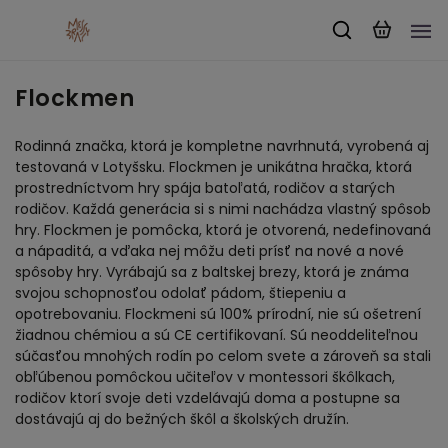
Flockmen
Rodinná značka, ktorá je kompletne navrhnutá, vyrobená aj
testovaná v Lotyšsku. Flockmen je unikátna hračka, ktorá
prostredníctvom hry spája batoľatá, rodičov a starých
rodičov. Každá generácia si s nimi nachádza vlastný spôsob
hry. Flockmen je pomôcka, ktorá je otvorená, nedefinovaná
a nápaditá, a vďaka nej môžu deti prísť na nové a nové
spôsoby hry. Vyrábajú sa z baltskej brezy, ktorá je známa
svojou schopnosťou odolať pádom, štiepeniu a
opotrebovaniu. Flockmeni sú 100% prírodní, nie sú ošetrení
žiadnou chémiou a sú CE certifikovaní. Sú neoddeliteľnou
súčasťou mnohých rodín po celom svete a zároveň sa stali
obľúbenou pomôckou učiteľov v montessori škôlkach,
rodičov ktorí svoje deti vzdelávajú doma a postupne sa
dostávajú aj do bežných škôl a školských družín.