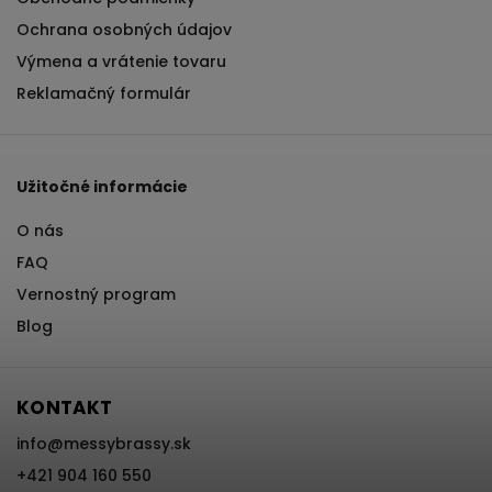
Ochrana osobných údajov
Výmena a vrátenie tovaru
Reklamačný formulár
Užitočné informácie
O nás
FAQ
Vernostný program
Blog
KONTAKT
info
@
messybrassy.sk
+421 904 160 550