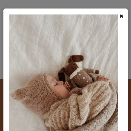
×
Odoberať newsletter
Zľava 10%
pre nových zákazníkov.
Prihláste sa
na
odber noviniek a my vám zašleme
zľavový kód
.
Vložením e-mailu súhlasíte s podmienkami ochrany
Nová holandská značka v našej ponuke
osobných údajov .
ROUTE B!