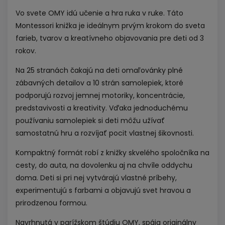
Vo svete OMY idú učenie a hra ruka v ruke. Táto
Montessori knižka je ideálnym prvým krokom do sveta
farieb, tvarov a kreatívneho objavovania pre deti od 3
rokov.
Na 25 stranách čakajú na deti omaľovánky plné
zábavných detailov a 10 strán samolepiek, ktoré
podporujú rozvoj jemnej motoriky, koncentrácie,
predstavivosti a kreativity. Vďaka jednoduchému
používaniu samolepiek si deti môžu užívať
samostatnú hru a rozvíjať pocit vlastnej šikovnosti.
Kompaktný formát robí z knižky skvelého spoločníka na
cesty, do auta, na dovolenku aj na chvíle oddychu
doma. Deti si pri nej vytvárajú vlastné príbehy,
experimentujú s farbami a objavujú svet hravou a
prirodzenou formou.
Navrhnutá v parížskom štúdiu OMY, spája originálny