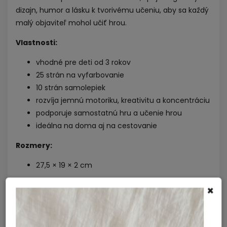
dizajn, humor a lásku k tvorivému učeniu, aby sa každý
malý objaviteľ mohol učiť hrou.
Vlastnosti:
vhodné pre deti od 3 rokov
25 strán na vyfarbovanie
10 strán samolepiek
rozvíja jemnú motoriku, kreativitu a koncentráciu
podporuje samostatnú hru a učenie hrou
ideálna na doma aj na cestovanie
Rozmery:
27,5 × 19 × 2 cm
×
OMY
Francúzska kreatívna značka založená dvoma