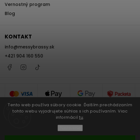
Vernostný program
Blog
KONTAKT
info
@
messybrassy.sk
+421 904 160 550
Facebook
Instagram
@messybrassy
Tento web používa súbory cookie. Ďalším prechádzaním
tohto webu vyjadrujete súhlas s ich používaním. Viac
informácií
tu
.
Copyright 2026
Messy Brassy
. Všetky práva vyhradené.
Nastavenie
Upraviť nastavenie cookies