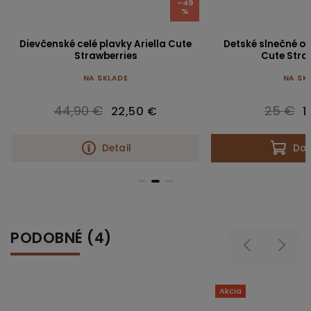
–49
%
Dievčenské celé plavky Ariella Cute
Detské slnečné ok
Strawberries
Cute Stra
NA SKLADE
NA SK
44,90 €
25 €
22,50 €
1
Detail
Do 
PODOBNÉ (4)
Previous
Next
Akcia