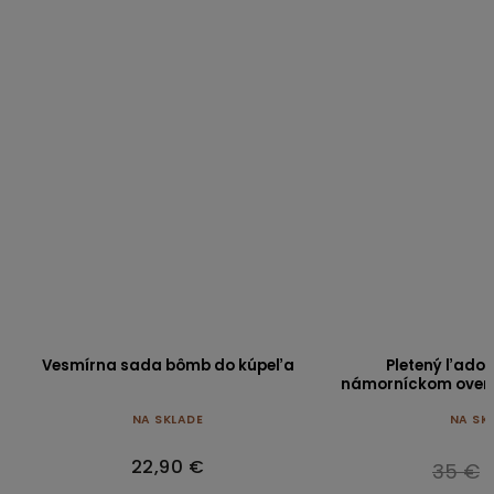
Vesmírna sada bômb do kúpeľa
Pletený ľado
námorníckom over
NA SKLADE
NA SK
22,90 €
35 €