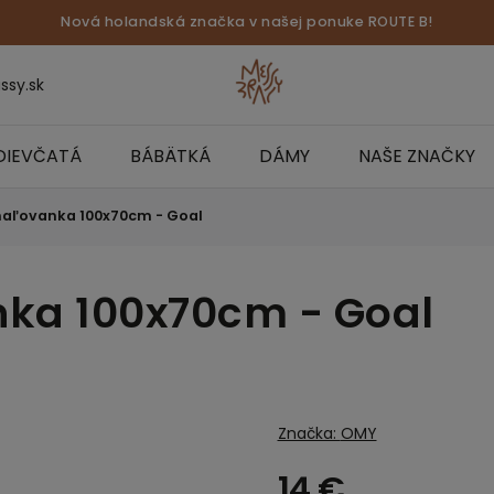
Nová holandská značka v našej ponuke ROUTE B!
ssy.sk
DIEVČATÁ
BÁBÄTKÁ
DÁMY
NAŠE ZNAČKY
aľovanka 100x70cm - Goal
ka 100x70cm - Goal
Značka:
OMY
14 €