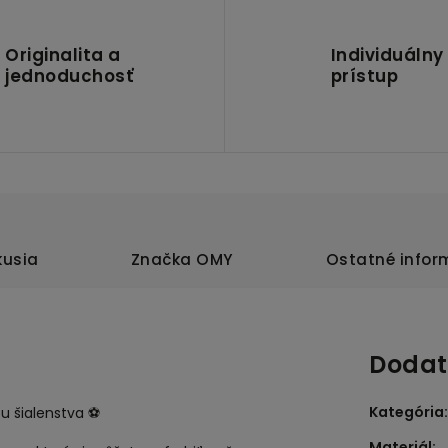
Originalita a
Individuálny
jednoduchosť
prístup
kusia
Značka
OMY
Ostatné infor
Dodat
Kategória
:
u šialenstva ⚽
Materiál
: