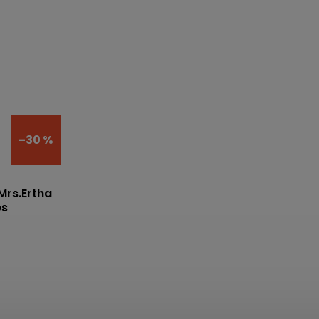
–30 %
Mrs.Ertha
es