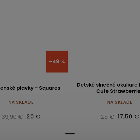
–49 %
Detské slnečné okuliare 
enské plavky - Squares
Cute Strawberri
NA SKLADE
NA SKLADE
20 €
17,50 €
39,90 €
25 €