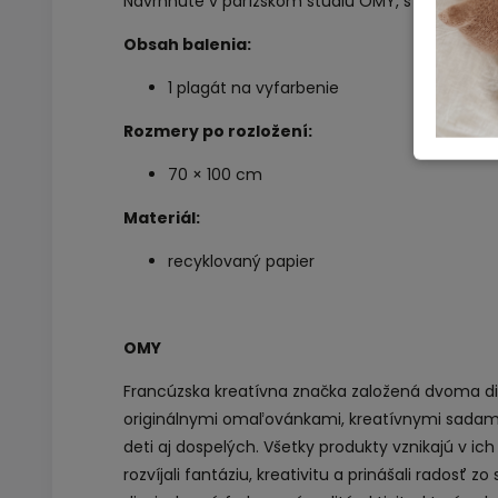
Navrhnuté v parížskom štúdiu OMY, s typickým
Obsah balenia:
1 plagát na vyfarbenie
Rozmery po rozložení:
70 × 100 cm
Materiál:
recyklovaný papier
OMY
Francúzska kreatívna značka založená dvoma diza
originálnymi omaľovánkami, kreatívnymi sadami
deti aj dospelých. Všetky produkty vznikajú v ic
rozvíjali fantáziu, kreativitu a prinášali radosť