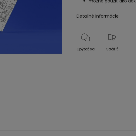
možné použiť ako dek
Detailné informácie
Opýtať sa
Strážiť