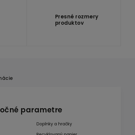
Presné rozmery
produktov
mácie
očné parametre
Doplnky a hračky
Recyklovaný papier