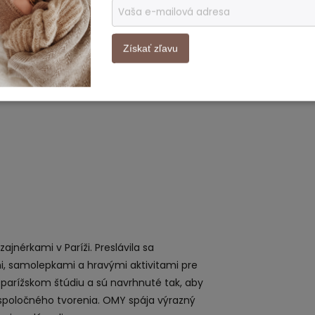
 humorom a originálnym dizajnom značky.
Získať zľavu
jnérkami v Paríži. Preslávila sa
, samolepkami a hravými aktivitami pre
h parížskom štúdiu a sú navrhnuté tak, aby
 zo spoločného tvorenia. OMY spája výrazný