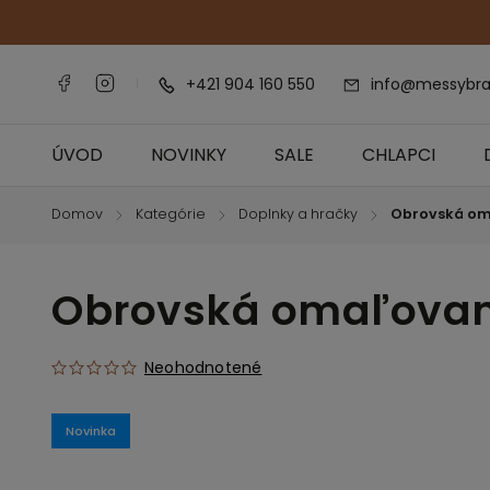
+421 904 160 550
info@messybra
ÚVOD
NOVINKY
SALE
CHLAPCI
Domov
Kategórie
Doplnky a hračky
Obrovská om
/
/
/
Obrovská omaľovan
Neohodnotené
Novinka