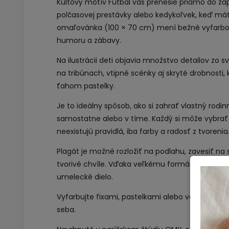
Kultový motív Futbal vás prenesie priamo do záp
polčasovej prestávky alebo kedykoľvek, keď mát
omaľovánka (100 × 70 cm) mení bežné vyfarbova
humoru a zábavy.
Na ilustrácii deti objavia množstvo detailov zo 
na tribúnach, vtipné scénky aj skryté drobnosti
ťahom pastelky.
Je to ideálny spôsob, ako si zahrať vlastný rodin
samostatne alebo v tíme. Každý si môže vybrať s
neexistujú pravidlá, iba farby a radosť z tvorenia
Plagát je možné rozložiť na podlahu, zavesiť na 
tvorivé chvíle. Vďaka veľkému formátu sa dá ľ
umelecké dielo.
Vyfarbujte fixami, pastelkami alebo vodovými fa
seba.