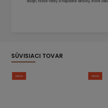
dizajn, hravé farby a nápadité aktivity, ktoré zab
SÚVISIACI TOVAR
Akcia
Akcia