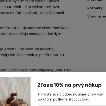
asu, ktorý si môžete vyfarbiť počas
e chuť tvoriť. Táto veľkoformátová
Rozmery
:
nie na futbalový zážitok plný emócií,
Vhodné pr
sveta futbalu – dynamické akcie, fanúšikov
, ktoré sa odhaľujú postupne s každým
ný „zápas“ – na stole, na podlahe,
voju časť a dotvoriť ju podľa seba. Tu
.
stenu alebo použiť ako originálny „obrus“ na
ahko zarámovať a premeniť na jedinečné
Zľava 10% na prvý nákup
rbami a vytvorte si vlastný zápas podľa
Prihláste sa na odber noviniek a my vám
obratom pošleme zľavový kód.