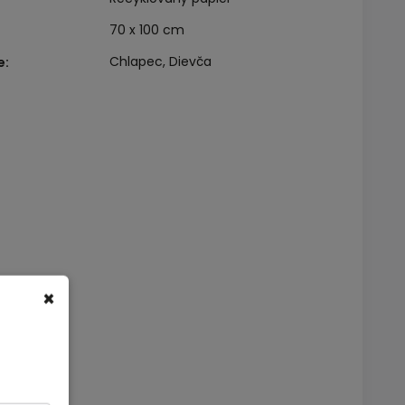
70 x 100 cm
Chlapec, Dievča
e
:
×