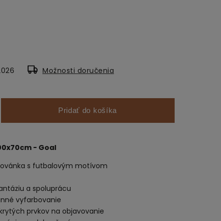
2026
Možnosti doručenia
Pridať do košíka
0x70cm - Goal
ovánka s futbalovým motívom
fantáziu a spoluprácu
dinné vyfarbovanie
krytých prvkov na objavovanie