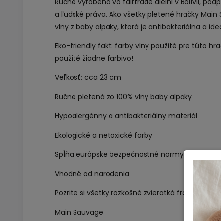
Ručne vyrobená vo fairtrade dielni v Bolívii, p
a ľudské práva. Ako všetky pletené hračky Main S
vlny z baby alpaky, ktorá je antibakteriálna a ide
Eko-friendly fakt: farby vlny použité pre túto hr
použité žiadne farbivo!
Veľkosť: cca 23 cm
Ručne pletená zo 100% vlny baby alpaky
Hypoalergénny a antibakteriálny materiál
Ekologické a netoxické farby
Spĺňa európske bezpečnostné normy
Vhodné od narodenia
Pozrite si všetky rozkošné zvieratká
francúzskej
Main Sauvage