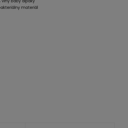
 vlny baby alpaky
akteriálny materiál