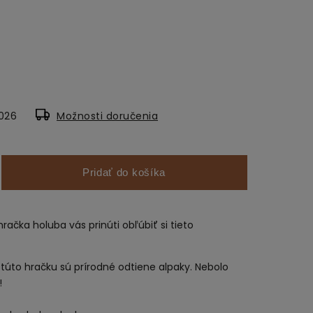
2026
Možnosti doručenia
Pridať do košíka
ačka holuba vás prinúti obľúbiť si tieto
 túto hračku sú prírodné odtiene alpaky. Nebolo
!