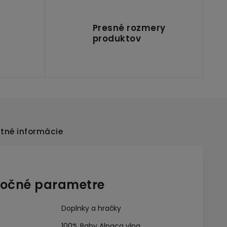
Presné rozmery
produktov
tné informácie
očné parametre
Doplnky a hračky
100% Baby Alpaca vlna