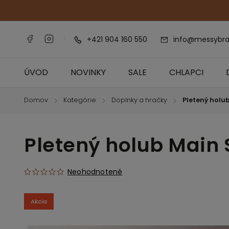
+421 904 160 550
info@messybra
ÚVOD
NOVINKY
SALE
CHLAPCI
Domov
Kategórie
Doplnky a hračky
Pletený holu
/
/
/
Pletený holub Main
Neohodnotené
Akcia