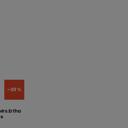
–30 %
Mrs.Ertha
es