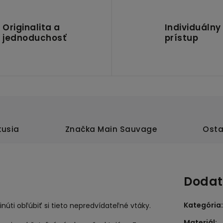
Originalita a
Individuálny
jednoduchosť
prístup
kusia
Značka
Main Sauvage
Osta
Dodat
Kategória
:
núti obľúbiť si tieto nepredvídateľné vtáky.
Materiál
: