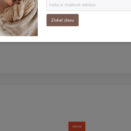
 deti založená v roku 2015. Prinášajú na trh
šich najmenších. Ich produkty sú vyrobené z
Získať zľavu
rade podmienkach. Za značkou stoja dvaja
a snažia neustále rozširovať svoj vesmír a
h najmenších.
Akcia