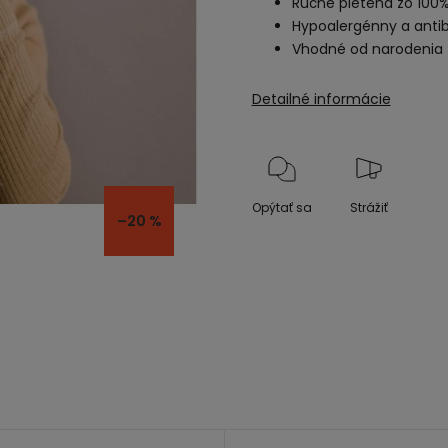
Ručne pletená zo 100%
Hypoalergénny a antib
Vhodné od narodenia
Detailné informácie
Opýtať sa
Strážiť
–20 %