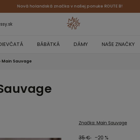
Nová holandská značka v našej ponuke ROUTE B!
ssy.sk
DIEVČATÁ
BÁBÄTKÁ
DÁMY
NAŠE ZNAČKY
b Main Sauvage
 Sauvage
Značka:
Main Sauvage
35 €
–20 %