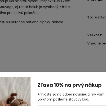
odporuje udržateľnú výrobu rešpektujúcu Zem
auvage, aj tento holub je vyrobený z čistej
álna pre citlivú pokožku.
Starostliv
ačku sú prírodné odtiene alpaky. Nebolo
Veľkosť
:
Vhodné pr
Zľava 10% na prvý nákup
 značky Main Sauvage
.
Prihláste sa na odber noviniek a my vám
obratom pošleme zľavový kód.