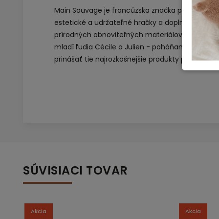
Main Sauvage je francúzska značka pre bábätká a
estetické a udržateľné hračky a doplnky pre na
prírodných obnoviteľných materiálov a vo fairt
mladí ľudia Cécile a Julien - poháňaný vášňou s
prinášať tie najrozkošnejšie produkty pre našic
SÚVISIACI TOVAR
Akcia
Akcia