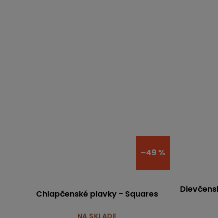
–49 %
Dievčensk
Chlapčenské plavky - Squares
NA SKLADE