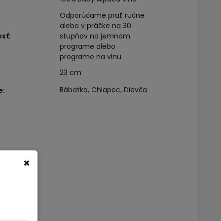
Odporúčame prať ručne
alebo v práčke na 30
osť
:
stupňov na jemnom
programe alebo
programe na vlnu.
23 cm
Bábätko, Chlapec, Dievča
e
:
×