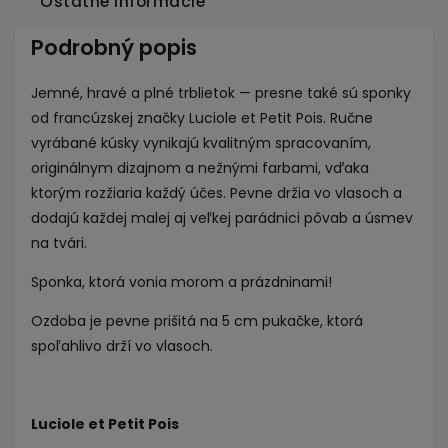
Ostatné informácie
Podrobný popis
Jemné, hravé a plné trblietok — presne také sú sponky
od francúzskej značky Luciole et Petit Pois. Ručne
vyrábané kúsky vynikajú kvalitným spracovaním,
originálnym dizajnom a nežnými farbami, vďaka
ktorým rozžiaria každý účes. Pevne držia vo vlasoch a
dodajú každej malej aj veľkej parádnici pôvab a úsmev
na tvári.
Sponka, ktorá vonia morom a prázdninami!
Ozdoba je pevne prišitá na 5 cm pukačke, ktorá
spoľahlivo drží vo vlasoch.
Luciole et Petit Pois