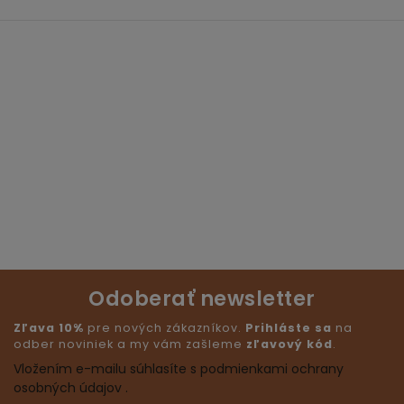
Odoberať newsletter
Zľava 10%
pre nových zákazníkov.
Prihláste sa
na
odber noviniek a my vám zašleme
zľavový kód
.
Vložením e-mailu súhlasíte s podmienkami ochrany
osobných údajov .