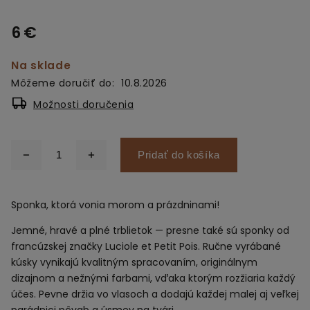
6 €
Na sklade
Môžeme doručiť do:
10.8.2026
Možnosti doručenia
Pridať do košíka
Sponka, ktorá vonia morom a prázdninami!
Jemné, hravé a plné trblietok — presne také sú sponky od
francúzskej značky Luciole et Petit Pois. Ručne vyrábané
kúsky vynikajú kvalitným spracovaním, originálnym
dizajnom a nežnými farbami, vďaka ktorým rozžiaria každý
účes. Pevne držia vo vlasoch a dodajú každej malej aj veľkej
parádnici pôvab a úsmev na tvári.