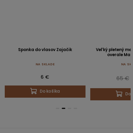
Sponka do vlasov Zajačik
Veľký pletený m
overale Mai
NA SKLADE
NA SK
6 €
65 €
Do košíka
Do 