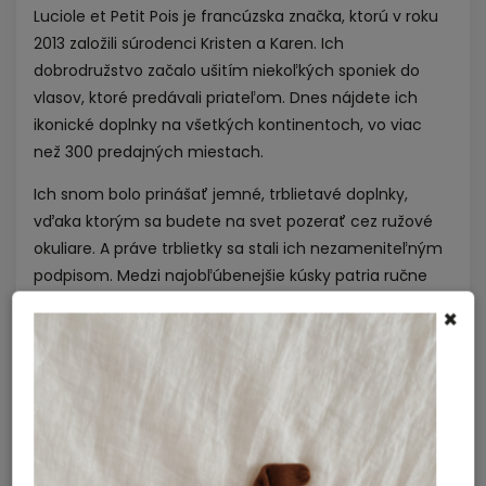
Luciole et Petit Pois je francúzska značka, ktorú v roku
2013 založili súrodenci Kristen a Karen. Ich
dobrodružstvo začalo ušitím niekoľkých sponiek do
vlasov, ktoré predávali priateľom. Dnes nájdete ich
ikonické doplnky na všetkých kontinentoch, vo viac
než 300 predajných miestach.
Ich snom bolo prinášať jemné, trblietavé doplnky,
vďaka ktorým sa budete na svet pozerať cez ružové
okuliare. A práve trblietky sa stali ich nezameniteľným
podpisom. Medzi najobľúbenejšie kúsky patria ručne
vyrábané sponky do vlasov, ktoré očaria originálnym
×
dizajnom, jemnými trblietkami, pastelovými farbami a
hravými detailmi. Aj ten najjednoduchší účes sa s nimi
premení na malé umelecké dielo a vykúzli úsmev na
tvári každej malej parádnice.
Luciole et Petit Pois kladie dôraz na kvalitu, každá
sponka je starostlivo ušitá, aby vlásky pevne a