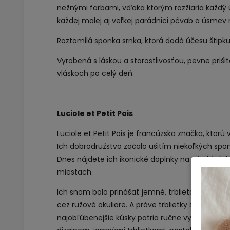
nežnými farbami, vďaka ktorým rozžiaria každý 
každej malej aj veľkej parádnici pôvab a úsmev n
Roztomilá sponka srnka, ktorá dodá účesu štipku
Vyrobená s láskou a starostlivosťou, pevne priši
vláskoch po celý deň.
Luciole et Petit Pois
Luciole et Petit Pois je francúzska značka, ktorú v
Ich dobrodružstvo začalo ušitím niekoľkých sponi
Dnes nájdete ich ikonické doplnky na všetkých 
miestach.
Ich snom bolo prinášať jemné, trblietavé dopln
cez ružové okuliare. A práve trblietky sa stali
najobľúbenejšie kúsky patria ručne vyrábané spo