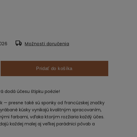
2026
Možnosti doručenia
Pridať do košíka
rá dodá účesu štipku poézie!
ok — presne také sú sponky od francúzskej značky
e vyrábané kúsky vynikajú kvalitným spracovaním,
ými farbami, vďaka ktorým rozžiaria každý účes.
dajú každej malej aj veľkej parádnici pôvab a