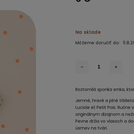
Na sklade
Môžeme doručiť do:
11.8.
Roztomilá sponka srnka, kto
Jemné, hravé a plné trbliet
Luciole et Petit Pois. Ručn
originálnym dizajnom a nežn
Pevne držia vo vlasoch a do
úsmev na tvári.