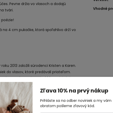
účes. Pevne držia vo vlasoch a dodajú
Vhodné pr
a tvári.
 poézie!
tá na 4 cm pukačke, ktorá spoľahlivo drží vo
 roku 2013 založili súrodenci Kristen a Karen.
ek do vlasov, ktoré predávali priateľom.
kontinentoch, vo viac než 300 predajných
Zľava 10% na prvý nákup
ky, vďaka ktorým sa budete na svet pozerať
Prihláste sa na odber noviniek a my vám
 ich nezameniteľným podpisom. Medzi
obratom pošleme zľavový kód.
nky do vlasov, ktoré očaria originálnym