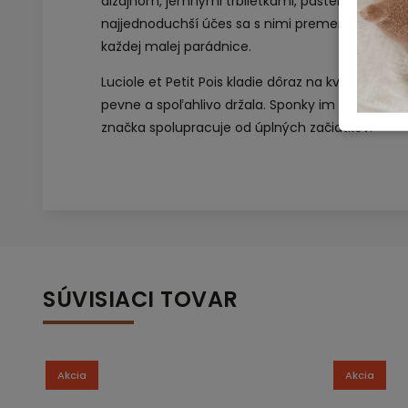
dizajnom, jemnými trblietkami, pastelovými farb
najjednoduchší účes sa s nimi premení na malé 
každej malej parádnice.
Luciole et Petit Pois kladie dôraz na kvalitu, každ
pevne a spoľahlivo držala. Sponky im vyrábajú t
značka spolupracuje od úplných začiatkov.
SÚVISIACI TOVAR
Akcia
Akcia