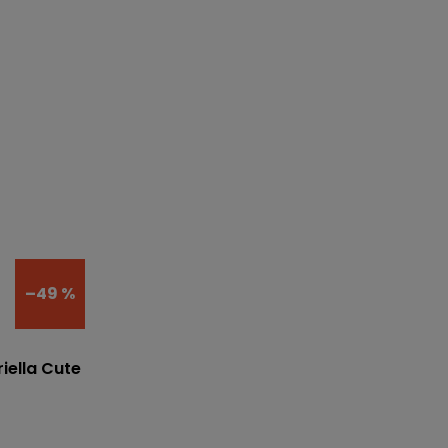
–49 %
iella Cute