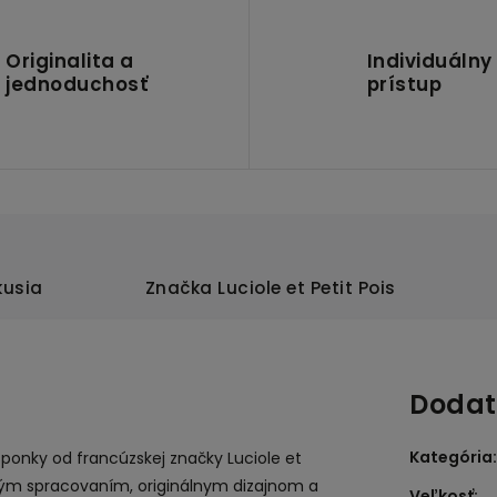
Originalita a
Individuálny
jednoduchosť
prístup
kusia
Značka
Luciole et Petit Pois
Dodat
Kategória
:
sponky od francúzskej značky Luciole et
itným spracovaním, originálnym dizajnom a
Veľkosť
: