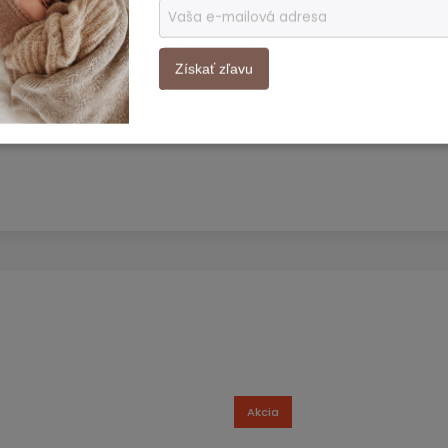
ami a hravými detailmi. Aj ten
umelecké dielo a vykúzli úsmev na tvári
Získať zľavu
á sponka je starostlivo ušitá, aby vlásky
alentované krajčírky vo Vietname, s ktorými
Akcia