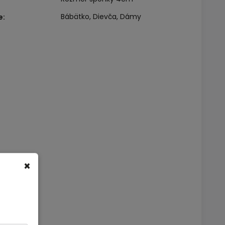
Bábätko, Dievča, Dámy
e
:
×