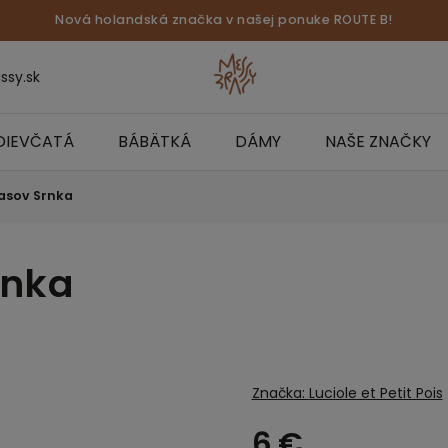
Nová holandská značka v našej ponuke ROUTE B!
ssy.sk
DIEVČATÁ
BÁBÄTKÁ
DÁMY
NAŠE ZNAČKY
asov Srnka
rnka
Značka:
Luciole et Petit Pois
6 €