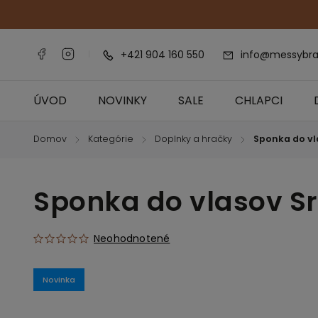
+421 904 160 550
info@messybra
ÚVOD
NOVINKY
SALE
CHLAPCI
Domov
Kategórie
Doplnky a hračky
Sponka do vl
/
/
/
Sponka do vlasov S
Neohodnotené
Novinka