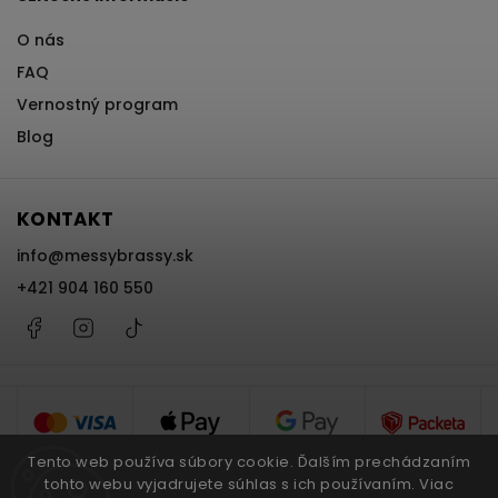
O nás
FAQ
Vernostný program
Blog
KONTAKT
info
@
messybrassy.sk
+421 904 160 550
Facebook
Instagram
@messybrassy
Tento web používa súbory cookie. Ďalším prechádzaním
tohto webu vyjadrujete súhlas s ich používaním. Viac