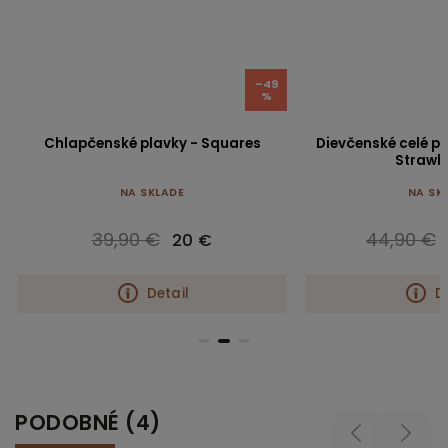
–49
%
Chlapčenské plavky - Squares
Dievčenské celé pl
Strawbe
NA SKLADE
NA SK
39,90 €
44,90 €
20 €
Detail
D
PODOBNÉ (4)
Previous
Next