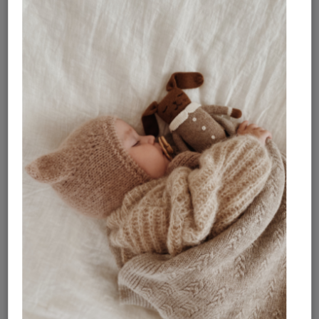
okuliare. A práve trblietky sa stali ich nezameniteľným
podpisom. Medzi najobľúbenejšie kúsky patria ručne
vyrábané sponky do vlasov, ktoré očaria originálnym
dizajnom, jemnými trblietkami, pastelovými farbami a
hravými detailmi. Aj ten najjednoduchší účes sa s nimi
premení na malé umelecké dielo a vykúzli úsmev na
tvári každej malej parádnice.
Luciole et Petit Pois kladie dôraz na kvalitu, každá
sponka je starostlivo ušitá, aby vlásky pevne a
spoľahlivo držala. Sponky im vyrábajú talentované
krajčírky vo Vietname, s ktorými značka spolupracuje
Nová holandská značka v našej ponuke
od úplných začiatkov.
ROUTE B!
Dodatočné parametre
Doplnky a hračky
Kategória
:
Rozmery: cca 4,5 × 6 cm