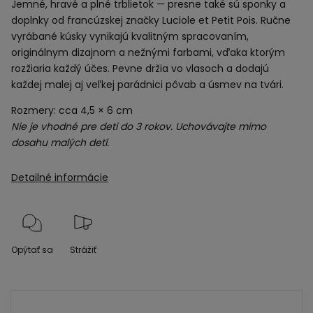
Jemné, hravé a plné trblietok — presne také sú sponky a
doplnky od francúzskej značky Luciole et Petit Pois. Ručne
vyrábané kúsky vynikajú kvalitným spracovaním,
originálnym dizajnom a nežnými farbami, vďaka ktorým
rozžiaria každý účes. Pevne držia vo vlasoch a dodajú
každej malej aj veľkej parádnici pôvab a úsmev na tvári.
Rozmery: cca 4,5 × 6 cm
Nie je vhodné pre deti do 3 rokov. Uchovávajte mimo
dosahu malých detí.
Detailné informácie
Opýtať sa
Strážiť