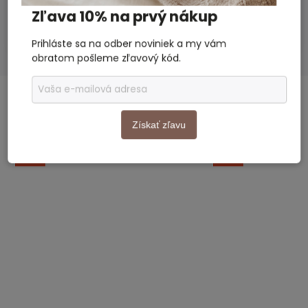
Veľkosť
:
Zľava 10% na prvý nákup
Bábätko, Dievča, Dámy
Vhodné pre
:
Prihláste sa na odber noviniek a my vám
obratom pošleme zľavový kód.
SÚVISIACI TOVAR
Previous
Next
Získať zľavu
Akcia
Akcia