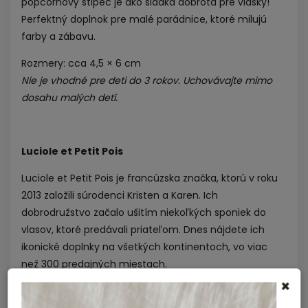
popcornový štipec je ako sladká dobrota pre vlásky!
Perfektný doplnok pre malé parádnice, ktoré milujú
farby a zábavu.
Rozmery: cca 4,5 × 6 cm
Nie je vhodné pre deti do 3 rokov. Uchovávajte mimo
dosahu malých detí.
Luciole et Petit Pois
Luciole et Petit Pois je francúzska značka, ktorú v roku
2013 založili súrodenci Kristen a Karen. Ich
dobrodružstvo začalo ušitím niekoľkých sponiek do
vlasov, ktoré predávali priateľom. Dnes nájdete ich
ikonické doplnky na všetkých kontinentoch, vo viac
než 300 predajných miestach.
×
Ich snom bolo prinášať jemné, trblietavé doplnky,
vďaka ktorým sa budete na svet pozerať cez ružové