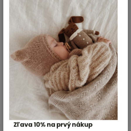
Mrs. Ertha vytvára nadčasové kolekcie prepracované
do najmenších detailov s ohľadom na udržateľnosť a
odolnosť materiálov.
Objavte jedinečný svet láskavej značky Mrs. Ertha a ich
neodolateľné produkty si zamilujete na prvý pohľad.
Dodatočné parametre
Doplnky a hračky
Kategória
:
Nová holandská značka v našej ponuke
100 % silikón
Materiál
:
ROUTE B!
vedierko, lopatka a 4 formičky
Obsahuje
:
Rozmery: 16.50 cm x 19.00 cm x
Veľkosť
:
16.50 cm
Bábätko, Chlapec, Dievča
Vhodné pre
:
Zľava 10% na prvý nákup