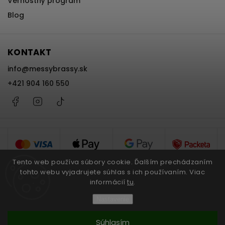
Vernostný program
Blog
KONTAKT
info
@
messybrassy.sk
+421 904 160 550
Facebook
Instagram
@messybrassy
Tento web používa súbory cookie. Ďalším prechádzaním
tohto webu vyjadrujete súhlas s ich používaním. Viac
informácií
tu
.
Copyright 2026
Messy Brassy
. Všetky práva vyhradené.
Nastavenie
Upraviť nastavenie cookies
Súhlasím