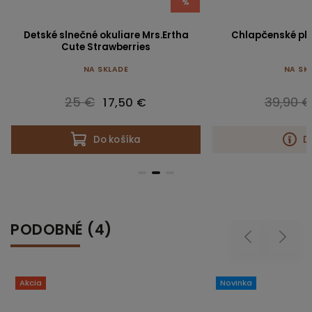
%
Detské slnečné okuliare Mrs.Ertha
Chlapčenské pla
Cute Strawberries
NA SKLADE
NA SK
25 €
39,90 €
17,50 €
Do košíka
D
PODOBNÉ (4)
Previous
Next
Akcia
Novinka