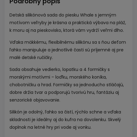
Podrobný popis
Detská silikónová sada do piesku Whale s jemným
motívom veľryby je krásna a praktická výbava na pláž,
k moru aj na pieskovisko, ktorá vám vydrží veľmi dlho.
Vďaka mäkkému, flexibilnému silikónu sa s ňou deťom
ľahko manipuluje a jednotlivé časti sú príjemné aj pre
malé detské ručičky.
Sada obsahuje vedierko, lopatku a 4 formičky s
morskými motívmi – loďku, morského koníka,
chobotničku a hrad. Formičky sa jednoducho stláčajú,
dobre držia tvar a podporujú tvorivú hru, fantáziu aj
senzorické objavovanie.
Silikón je odolný, ľahko sa čistí, rýchlo schne a vďaka
skladnosti je ideálny aj do kufra na dovolenku. Skvelý
doplnok na letné hry pri vode aj vonku.