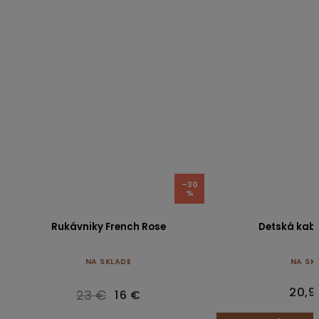
–30
%
Rukávniky French Rose
Detská kabe
NA SKLADE
NA SK
20,9
23 €
16 €