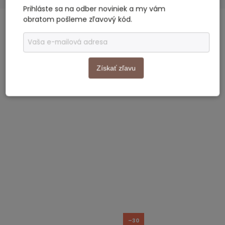
Prihláste sa na odber noviniek a my vám
obratom pošleme zľavový kód.
SÚVISIACI TOVAR
Previous
Next
Získať zľavu
Akcia
Akcia
–30