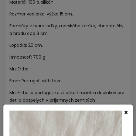
Materiál: 100 % silikón
Rozmer vedierka: výška 15 cm.
Formičky v tvare loďky, morského koníka, chobotničky
a hradu cca 8 cm.
Lopatka: 20 cm.
Hmotnosť: 700 g
Mrs.Ertha
From Portugal...with Love.
Mrs.Ertha je portugalská značka hračiek a doplnkov pre
deti a dospelých v príjemných zemitých
odtieňoch.
Tvorí ju mama na plný úväzok Silvia, aby
×
do nášho sveta priniesla jedinečné a vkusné doplnky
navrhnuté predovšetkým s láskou, citom pre detail a s
ohľadom na naše životné prostredie.