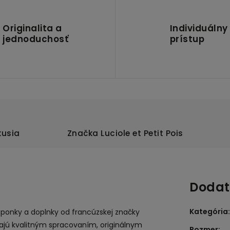
Originalita a
Individuálny
jednoduchosť
prístup
kusia
Značka
Luciole et Petit Pois
Dodat
Kategória
:
sponky a doplnky od francúzskej značky
ikajú kvalitným spracovaním, originálnym
Rozmer
: