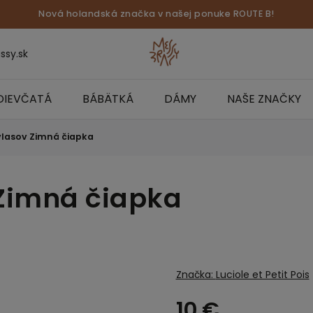
Nová holandská značka v našej ponuke ROUTE B!
ssy.sk
DIEVČATÁ
BÁBÄTKÁ
DÁMY
NAŠE ZNAČKY
lasov Zimná čiapka
Zimná čiapka
Značka:
Luciole et Petit Pois
10 €