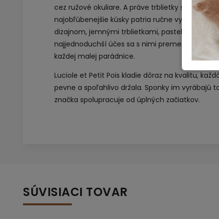
cez ružové okuliare. A práve trblietky sa stali
najobľúbenejšie kúsky patria ručne vyrábané spo
dizajnom, jemnými trblietkami, pastelovými farb
najjednoduchší účes sa s nimi premení na malé 
každej malej parádnice.
Luciole et Petit Pois kladie dôraz na kvalitu, každ
pevne a spoľahlivo držala. Sponky im vyrábajú t
značka spolupracuje od úplných začiatkov.
SÚVISIACI TOVAR