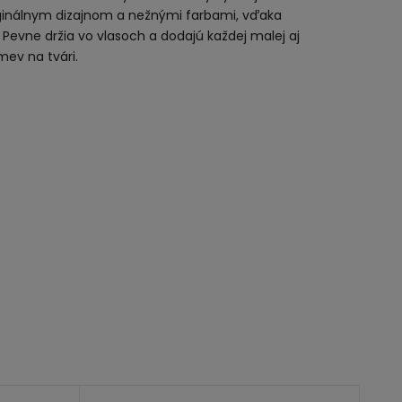
ginálnym dizajnom a nežnými farbami, vďaka
 Pevne držia vo vlasoch a dodajú každej malej aj
mev na tvári.