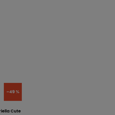
–49 %
iella Cute