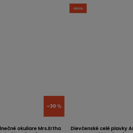
Akcia
–30 %
lnečné okuliare Mrs.Ertha
Dievčenské celé plavky Ar