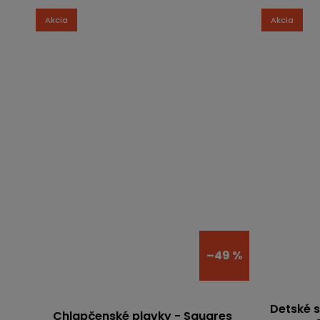
Akcia
Akcia
–49 %
Detské s
Chlapčenské plavky - Squares