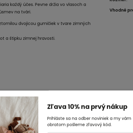
aria každý účes. Pevne držia vo vlasoch a
Vhodné pr
 úsmev na tvári.
roztomilou dvojicou gumičiek v tvare zimných
ot a štipku zimnej hravosti.
 roku 2013 založili súrodenci Kristen a Karen.
ek do vlasov, ktoré predávali priateľom.
Zľava 10% na prvý nákup
kontinentoch, vo viac než 300 predajných
Prihláste sa na odber noviniek a my vám
obratom pošleme zľavový kód.
ky, vďaka ktorým sa budete na svet pozerať