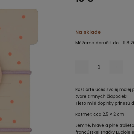
Na sklade
Môžeme doručiť do:
11.8.
Rozžiarte účes svojej malej 
tvare zimných čiapočiek!
Tieto milé doplnky prinesú do
Rozmer: cca 2,5 × 2 cm
Jemné, hravé a plné trbliet
francúzskej značky Luciole e