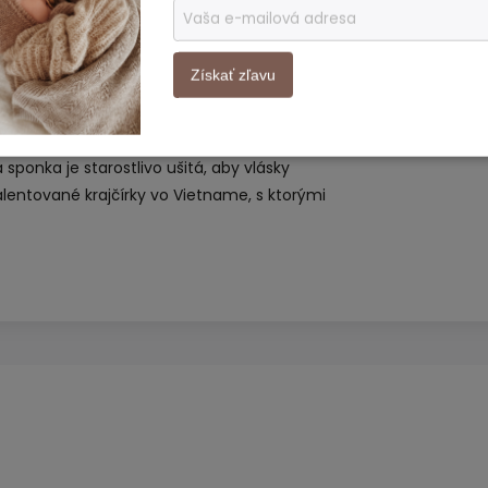
 ich nezameniteľným podpisom. Medzi
nky do vlasov, ktoré očaria originálnym
ami a hravými detailmi. Aj ten
Získať zľavu
umelecké dielo a vykúzli úsmev na tvári
á sponka je starostlivo ušitá, aby vlásky
alentované krajčírky vo Vietname, s ktorými