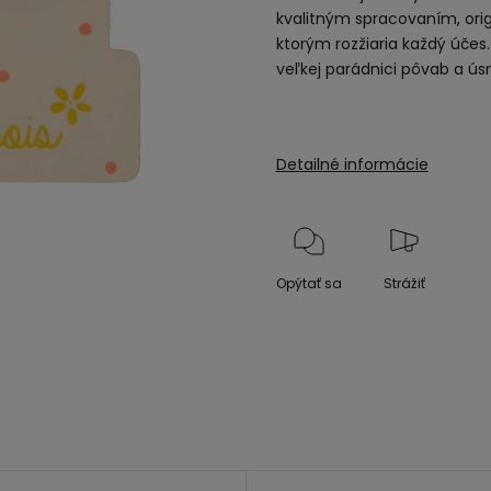
kvalitným spracovaním, ori
ktorým rozžiaria každý účes.
veľkej parádnici pôvab a ús
Detailné informácie
Opýtať sa
Strážiť