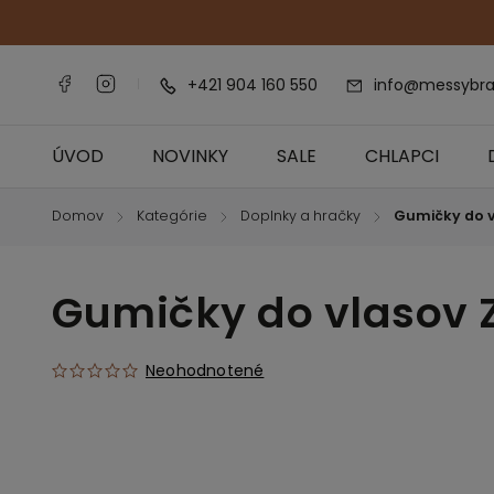
+421 904 160 550
info@messybra
ÚVOD
NOVINKY
SALE
CHLAPCI
Domov
Kategórie
Doplnky a hračky
Gumičky do v
/
/
/
Gumičky do vlasov 
Neohodnotené