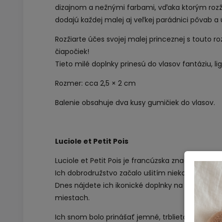
dizajnom a nežnými farbami, vďaka ktorým rozži
dodajú každej malej aj veľkej parádnici pôvab a
Rozžiarte účes svojej malej princeznej s touto 
čiapočiek!
Tieto milé doplnky prinesú do vlasov fantáziu, lig
Rozmer: cca 2,5 × 2 cm
Balenie obsahuje dva kusy gumičiek do vlasov.
Luciole et Petit Pois
Luciole et Petit Pois je francúzska značka, ktorú v
Ich dobrodružstvo začalo ušitím niekoľkých sponi
Dnes nájdete ich ikonické doplnky na všetkých 
miestach.
Ich snom bolo prinášať jemné, trblietavé dopln