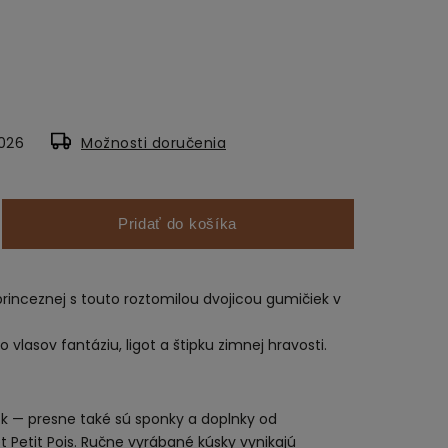
2026
Možnosti doručenia
Pridať do košíka
princeznej s touto roztomilou dvojicou gumičiek v
 vlasov fantáziu, ligot a štipku zimnej hravosti.
ok — presne také sú sponky a doplnky od
t Petit Pois. Ručne vyrábané kúsky vynikajú