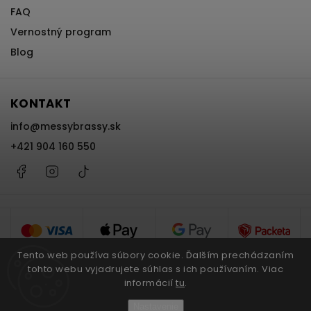
FAQ
Vernostný program
Blog
KONTAKT
info
@
messybrassy.sk
+421 904 160 550
Facebook
Instagram
@messybrassy
Tento web používa súbory cookie. Ďalším prechádzaním
tohto webu vyjadrujete súhlas s ich používaním. Viac
informácií
tu
.
Copyright 2026
Messy Brassy
. Všetky práva vyhradené.
Nastavenie