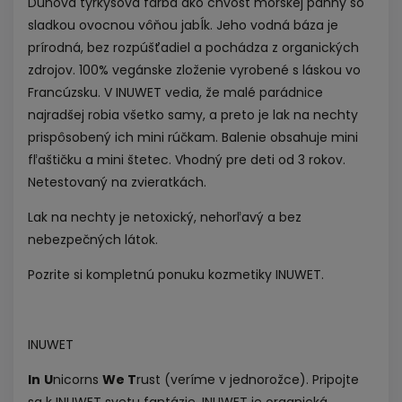
Dúhová tyrkysová farba ako chvost morskej panny so
sladkou ovocnou vôňou jabĺk. Jeho vodná báza je
prírodná, bez rozpúšťadiel a pochádza z organických
zdrojov. 100% vegánske zloženie vyrobené s láskou vo
Francúzsku. V INUWET vedia, že malé parádnice
najradšej robia všetko samy, a preto je lak na nechty
prispôsobený ich mini rúčkam. Balenie obsahuje mini
fľaštičku a mini štetec. Vhodný pre deti od 3 rokov.
Netestovaný na zvieratkách.
Lak na nechty je netoxický, nehorľavý a bez
nebezpečných látok.
Pozrite si kompletnú
ponuku kozmetiky INUWET.
INUWET
In
U
nicorns
We T
rust (veríme v jednorožce). Pripojte
sa k INUWET svetu fantázie. INUWET je organická