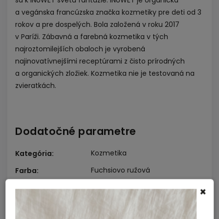
a vegánska francúzska značka kozmetiky pre deti od 3
rokov a pre dospelých. Bola založená v roku 2017
v Paríži. Zábavná a farebná kozmetika v tých
najroztomilejších obaloch je vyrobená
najinovatívnejšími receptúrami z čisto prírodných
a organických zložiek. Kozmetika nie je testovaná na
zvieratkách.
Dodatočné parametre
Kozmetika
Kategória
:
Fuchsiovo ružová
Farba
:
5 ml
Objem
:
×
Dievča, Dámy, Dospelý
Vhodné pre
: