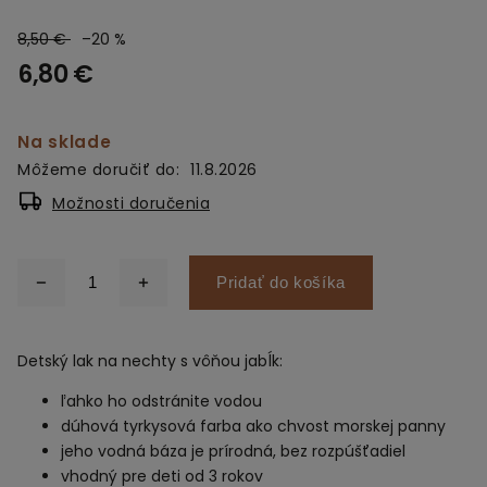
8,50 €
–20 %
6,80 €
Na sklade
Môžeme doručiť do:
11.8.2026
Možnosti doručenia
Pridať do košíka
Detský lak na nechty s vôňou jabĺk:
ľahko ho odstránite vodou
dúhová tyrkysová farba ako chvost morskej panny
jeho vodná báza je prírodná, bez rozpúšťadiel
vhodný pre deti od 3 rokov