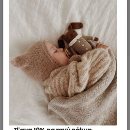
Apple
Vôňa
:
WATER (AQUA), MALTODEXTRIN,
SYNTHETIC FLUORPHLOGOPITE,
Zloženie
:
PROPANEDIOL, PULLULAN,
POLYACRYLATE CROSSPOLYMER
6, AMMONIUM ACRYLATES CO
SÚVISIACI TOVAR
Previous
Next
Nová holandská značka v našej ponuke
ROUTE B!
Akcia