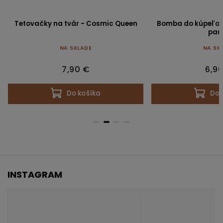
Tetovačky na tvár - Cosmic Queen
Bomba do kúpeľa -
pan
NA SKLADE
NA SK
7,90 €
6,9
Do košíka
Do 
INSTAGRAM