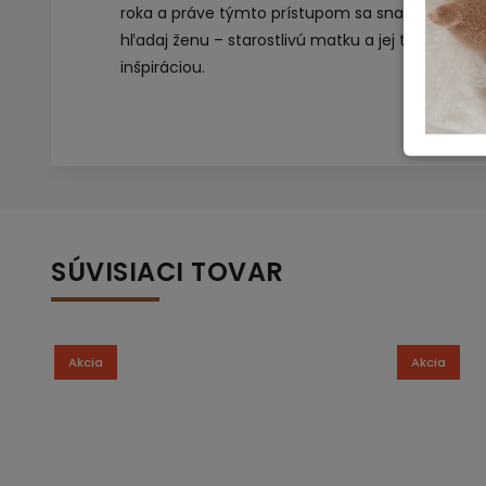
roka a práve týmto prístupom sa snažia znižov
hľadaj ženu – starostlivú matku a jej temperam
inšpiráciou.
SÚVISIACI TOVAR
Akcia
Akcia