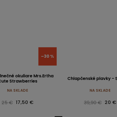
–30 %
lnečné okuliare Mrs.Ertha
Chlapčenské plavky - 
Cute Strawberries
NA SKLADE
NA SKLADE
17,50 €
20 €
25 €
39,90 €