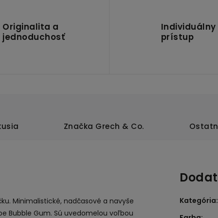
Originalita a
Individuálny
jednoduchosť
prístup
kusia
Značka
Grech & Co.
Ostatn
Dodat
Kategória
:
ičku. Minimalistické, nadčasové a navyše
rbe
Bubble Gum
. Sú uvedomelou voľbou
Farba
: