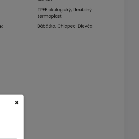
TPEE ekologický, flexibilný
termoplast
Bábätko, Chlapec, Dievča
e
:
×