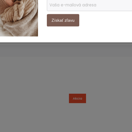
ať zbytočný konzum. Ako inak za všetkým
entné dieťa, ktoré je pre ňu každodennou
Získať zľavu
Akcia