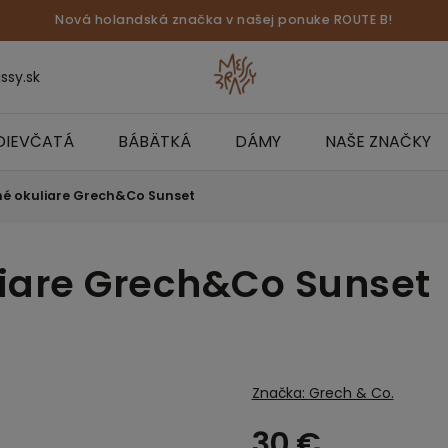
Nová holandská značka v našej ponuke ROUTE B!
ssy.sk
DIEVČATÁ
BÁBÄTKÁ
DÁMY
NAŠE ZNAČKY
né okuliare Grech&Co Sunset
liare Grech&Co Sunset
Značka:
Grech & Co.
30 €