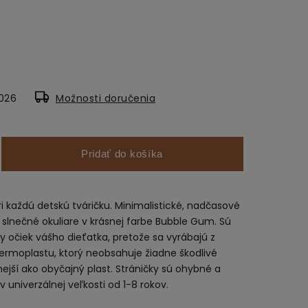
2026
Možnosti doručenia
Pridať do košíka
ri každú detskú tváričku. Minimalistické, nadčasové
slnečné okuliare v krásnej farbe
Bubble Gum
. Sú
očiek vášho dieťatka, pretože sa vyrábajú z
ermoplastu, ktorý neobsahuje žiadne škodlivé
lnejší ako obyčajný plast. Stráničky sú ohybné a
univerzálnej veľkosti od 1-8 rokov.