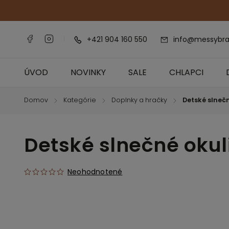
+421 904 160 550
info@messybra
ÚVOD
NOVINKY
SALE
CHLAPCI
Domov
Kategórie
Doplnky a hračky
Detské slneč
/
/
/
Detské slnečné oku
Neohodnotené