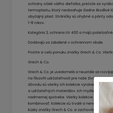
ochrany očiek vášho dieťatka, pretože sa vyráb
termoplastu, ktorý neobsahuje žiadne škodlivé lát
obyčajný plast. Stráničky sú ohybné a pánty odo
1-8 rokov.
Kategória 3, ochrana UV 400 a majú polarizačné
Dodávajú sa zabalené v ochrannom obale.
Pozrite si celú
ponuku značky Grech & Co
. Všet
Grech & Co.
Grech & Co. je uvedomelá a neustále sa rozvíja
na filozofii udržateľnosti pre naše životné prost
dôvodu sú všetky ich kolekcie vyrobené z recyk
a udržateľných materiálov. Ich myšlienkou je p
nadmernej spotrebe. Všetky kolekcie sú vyroben
kombinovať. Kolekcie sú trvalé a nenahrádzajú 
kúsky značky Grech & Co. si zachovávajú svoju