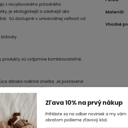
ajú z recyklovaného prírodného
ky, je ekologickejší a odolnejší ako
Materiál
:
lné. Sú dostupné v univerzálnej veľkosti od
Vhodné pr
 šošovky.
ky produkty sú vzájomne kombinovateľné.
júca dánska rodinná značka. Je postavená
redie a pre budúcnosť našich detí. Z toho
lovaných, organických a iných ekologických
Zľava 10% na prvý nákup
osunúť ideály, ktoré vedú ku konzumu a
é v Signature farbách a dajú sa vzájomne
Prihláste sa na odber noviniek a my vám
ich každú sezónu nové a nové. Jedinečné
obratom pošleme zľavový kód.
 hodnotu, zostávajú dostupné počas celého