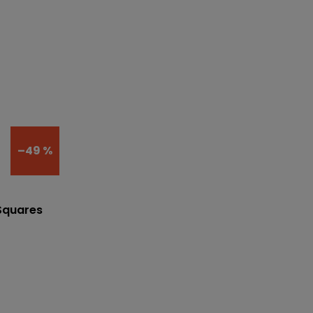
–49 %
Squares