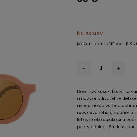
Na sklade
Môžeme doručiť do:
11.8.
Dokonalý kúsok, ktorý rozžia
a navyše udržateľné detské 
uvedomelou voľbou ochrany 
recyklovaného prírodného t
látky, je ekologickejší a odo
pánty odolné. Sú dostupné v 